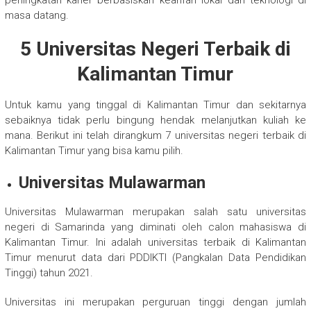
peningkatan karier berbasiskan kearifan lokal dan teknologi di
masa datang.
5 Universitas Negeri Terbaik di
Kalimantan Timur
Untuk kamu yang tinggal di Kalimantan Timur dan sekitarnya
sebaiknya tidak perlu bingung hendak melanjutkan kuliah ke
mana. Berikut ini telah dirangkum 7 universitas negeri terbaik di
Kalimantan Timur yang bisa kamu pilih.
Universitas Mulawarman
Universitas Mulawarman merupakan salah satu universitas
negeri di Samarinda yang diminati oleh calon mahasiswa di
Kalimantan Timur. Ini adalah universitas terbaik di Kalimantan
Timur menurut data dari PDDIKTI (Pangkalan Data Pendidikan
Tinggi) tahun 2021.
Universitas ini merupakan perguruan tinggi dengan jumlah