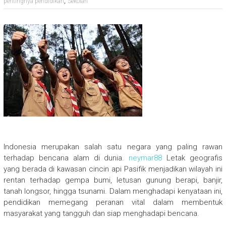
,
pentingnya pendidikan
Sekolah
Indonesia merupakan salah satu negara yang paling rawan
terhadap bencana alam di dunia.
neymar88
Letak geografis
yang berada di kawasan cincin api Pasifik menjadikan wilayah ini
rentan terhadap gempa bumi, letusan gunung berapi, banjir,
tanah longsor, hingga tsunami. Dalam menghadapi kenyataan ini,
pendidikan memegang peranan vital dalam membentuk
masyarakat yang tangguh dan siap menghadapi bencana.