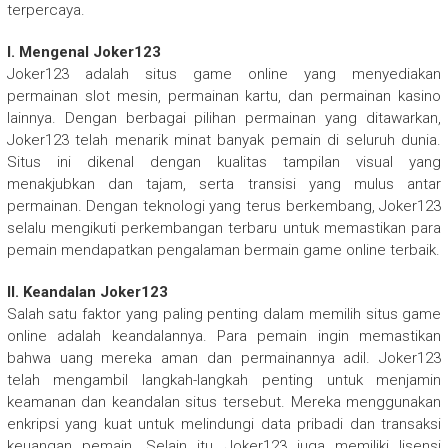
terpercaya.
I. Mengenal Joker123
Joker123 adalah situs game online yang menyediakan
permainan slot mesin, permainan kartu, dan permainan kasino
lainnya. Dengan berbagai pilihan permainan yang ditawarkan,
Joker123 telah menarik minat banyak pemain di seluruh dunia.
Situs ini dikenal dengan kualitas tampilan visual yang
menakjubkan dan tajam, serta transisi yang mulus antar
permainan. Dengan teknologi yang terus berkembang, Joker123
selalu mengikuti perkembangan terbaru untuk memastikan para
pemain mendapatkan pengalaman bermain game online terbaik.
II. Keandalan Joker123
Salah satu faktor yang paling penting dalam memilih situs game
online adalah keandalannya. Para pemain ingin memastikan
bahwa uang mereka aman dan permainannya adil. Joker123
telah mengambil langkah-langkah penting untuk menjamin
keamanan dan keandalan situs tersebut. Mereka menggunakan
enkripsi yang kuat untuk melindungi data pribadi dan transaksi
keuangan pemain. Selain itu, Joker123 juga memiliki lisensi