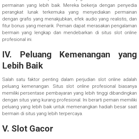
permainan yang lebih baik. Mereka bekerja dengan penyedia
perangkat lunak terkemuka yang menyediakan permainan
dengan grafis yang menakjubkan, efek audio yang realistis, dan
fitur bonus yang menarik. Pemain dapat merasakan pengalaman
bermain yang lengkap dan mendebarkan di situs slot online
profesional ini.
IV. Peluang Kemenangan yang
Lebih Baik
Salah satu faktor penting dalam perjudian slot online adalah
peluang kemenangan. Situs slot online profesional biasanya
memiliki persentase pembayaran yang lebih tinggi dibandingkan
dengan situs yang kurang profesional. Ini berarti pemain memiliki
peluang yang lebih baik untuk memenangkan hadiah besar saat
bermain di situs yang lebih terpercaya.
V. Slot Gacor