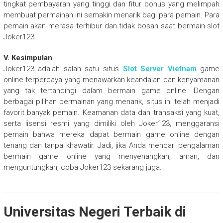
tingkat pembayaran yang tinggi dan fitur bonus yang melimpah
membuat permainan ini semakin menarik bagi para pemain. Para
pemain akan merasa terhibur dan tidak bosan saat bermain slot
Joker123.
V. Kesimpulan
Joker123 adalah salah satu situs
Slot Server Vietnam
game
online terpercaya yang menawarkan keandalan dan kenyamanan
yang tak tertandingi dalam bermain game online. Dengan
berbagai pilihan permainan yang menarik, situs ini telah menjadi
favorit banyak pemain. Keamanan data dan transaksi yang kuat,
serta lisensi resmi yang dimiliki oleh Joker123, menggaransi
pemain bahwa mereka dapat bermain game online dengan
tenang dan tanpa khawatir. Jadi, jika Anda mencari pengalaman
bermain game online yang menyenangkan, aman, dan
menguntungkan, coba Joker123 sekarang juga.
Universitas Negeri Terbaik di