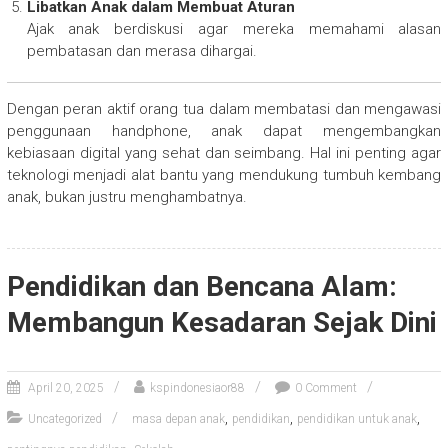
Libatkan Anak dalam Membuat Aturan
Ajak anak berdiskusi agar mereka memahami alasan
pembatasan dan merasa dihargai.
Dengan peran aktif orang tua dalam membatasi dan mengawasi
penggunaan handphone, anak dapat mengembangkan
kebiasaan digital yang sehat dan seimbang. Hal ini penting agar
teknologi menjadi alat bantu yang mendukung tumbuh kembang
anak, bukan justru menghambatnya.
Pendidikan dan Bencana Alam:
Membangun Kesadaran Sejak Dini
April 20, 2025
kspindonesiaor88
0 Comment
,
,
,
Uncategorized
masa depan anak
pendidikan
pendidikan untuk anak