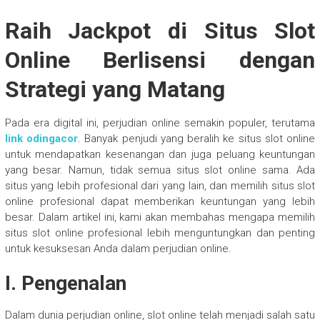
Raih Jackpot di Situs Slot
Online Berlisensi dengan
Strategi yang Matang
Pada era digital ini, perjudian online semakin populer, terutama
link odingacor
. Banyak penjudi yang beralih ke situs slot online
untuk mendapatkan kesenangan dan juga peluang keuntungan
yang besar. Namun, tidak semua situs slot online sama. Ada
situs yang lebih profesional dari yang lain, dan memilih situs slot
online profesional dapat memberikan keuntungan yang lebih
besar. Dalam artikel ini, kami akan membahas mengapa memilih
situs slot online profesional lebih menguntungkan dan penting
untuk kesuksesan Anda dalam perjudian online.
I. Pengenalan
Dalam dunia perjudian online, slot online telah menjadi salah satu