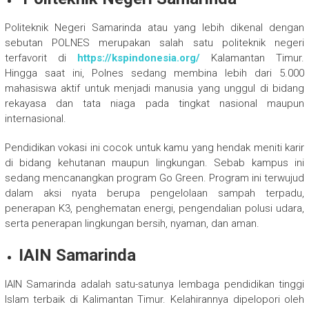
Politeknik Negeri Samarinda atau yang lebih dikenal dengan
sebutan POLNES merupakan salah satu politeknik negeri
terfavorit di
https://kspindonesia.org/
Kalamantan Timur.
Hingga saat ini, Polnes sedang membina lebih dari 5.000
mahasiswa aktif untuk menjadi manusia yang unggul di bidang
rekayasa dan tata niaga pada tingkat nasional maupun
internasional.
Pendidikan vokasi ini cocok untuk kamu yang hendak meniti karir
di bidang kehutanan maupun lingkungan. Sebab kampus ini
sedang mencanangkan program Go Green. Program ini terwujud
dalam aksi nyata berupa pengelolaan sampah terpadu,
penerapan K3, penghematan energi, pengendalian polusi udara,
serta penerapan lingkungan bersih, nyaman, dan aman.
IAIN Samarinda
IAIN Samarinda adalah satu-satunya lembaga pendidikan tinggi
Islam terbaik di Kalimantan Timur. Kelahirannya dipelopori oleh