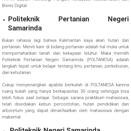
Bisnis Digital.
Politeknik Pertanian Negeri
Samarinda
Bukan rahasia lagi bahwa Kalimantan kaya akan hutan dan
pertanian. Meniti karir di bidang pertanian adalah hal mulia untuk
mempertahankan tanah dan kekayaan leluhur. Maka memilih
Politeknik Pertanian Negeri Samarinda (POLTANESA) adalah
langkah tepat untuk belajar tentang ilmu pertanian, perkebunan,
dan kehutanan.
Cukup menyenangkan apabila berkuliah di POLTANESA karena
ruang kuliah yang hanya berkapasitas 30 orang sehingga bisa
lebih fokus saat belajar. Sebagai sarana praktikum mahasiswa,
telah disediakan kebun percontohan, hutan pendidikan dan
arboretum yang dapat dimanfaatkan oleh mahasiswa dengan
maksimal.
Politeknik Negeri Samarinda