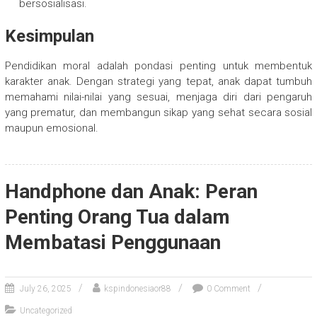
bersosialisasi.
Kesimpulan
Pendidikan moral adalah pondasi penting untuk membentuk
karakter anak. Dengan strategi yang tepat, anak dapat tumbuh
memahami nilai-nilai yang sesuai, menjaga diri dari pengaruh
yang prematur, dan membangun sikap yang sehat secara sosial
maupun emosional.
Handphone dan Anak: Peran
Penting Orang Tua dalam
Membatasi Penggunaan
July 26, 2025
kspindonesiaor88
0 Comment
Uncategorized