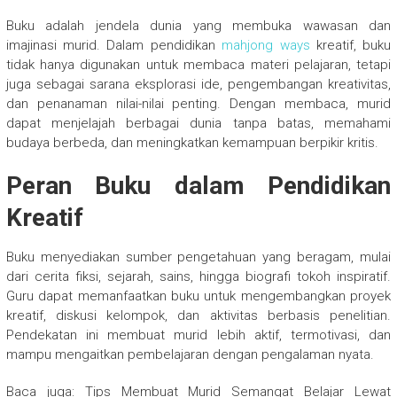
Buku adalah jendela dunia yang membuka wawasan dan
imajinasi murid. Dalam pendidikan
mahjong ways
kreatif, buku
tidak hanya digunakan untuk membaca materi pelajaran, tetapi
juga sebagai sarana eksplorasi ide, pengembangan kreativitas,
dan penanaman nilai-nilai penting. Dengan membaca, murid
dapat menjelajah berbagai dunia tanpa batas, memahami
budaya berbeda, dan meningkatkan kemampuan berpikir kritis.
Peran Buku dalam Pendidikan
Kreatif
Buku menyediakan sumber pengetahuan yang beragam, mulai
dari cerita fiksi, sejarah, sains, hingga biografi tokoh inspiratif.
Guru dapat memanfaatkan buku untuk mengembangkan proyek
kreatif, diskusi kelompok, dan aktivitas berbasis penelitian.
Pendekatan ini membuat murid lebih aktif, termotivasi, dan
mampu mengaitkan pembelajaran dengan pengalaman nyata.
Baca juga: Tips Membuat Murid Semangat Belajar Lewat