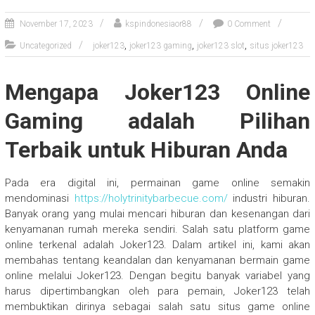
November 17, 2023
kspindonesiaor88
0 Comment
,
,
,
Uncategorized
joker123
joker123 gaming
joker123 slot
situs joker123
Mengapa Joker123 Online
Gaming adalah Pilihan
Terbaik untuk Hiburan Anda
Pada era digital ini, permainan game online semakin
mendominasi
https://holytrinitybarbecue.com/
industri hiburan.
Banyak orang yang mulai mencari hiburan dan kesenangan dari
kenyamanan rumah mereka sendiri. Salah satu platform game
online terkenal adalah Joker123. Dalam artikel ini, kami akan
membahas tentang keandalan dan kenyamanan bermain game
online melalui Joker123. Dengan begitu banyak variabel yang
harus dipertimbangkan oleh para pemain, Joker123 telah
membuktikan dirinya sebagai salah satu situs game online