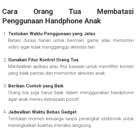
Cara Orang Tua Membatasi
Penggunaan Handphone Anak
Tentukan Waktu Penggunaan yang Jelas
Batasi durasi harian untuk bermain game atau menonton
video agar tidak mengganggu aktivitas lain.
Gunakan Fitur Kontrol Orang Tua
Manfaatkan aplikasi atau fitur bawaan untuk memfilter konten
yang tidak pantas dan memonitor aktivitas anak.
Berikan Contoh yang Baik
Orang tua juga harus bijak dalam menggunakan handphone
agar anak meniru kebiasaan positif.
Jadwalkan Waktu Bebas Gadget
Tentukan momen keluarga tanpa perangkat elektronik untuk
meningkatkan kualitas interaksi langsung.