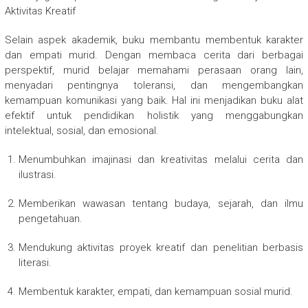
Aktivitas Kreatif
Selain aspek akademik, buku membantu membentuk karakter
dan empati murid. Dengan membaca cerita dari berbagai
perspektif, murid belajar memahami perasaan orang lain,
menyadari pentingnya toleransi, dan mengembangkan
kemampuan komunikasi yang baik. Hal ini menjadikan buku alat
efektif untuk pendidikan holistik yang menggabungkan
intelektual, sosial, dan emosional.
Menumbuhkan imajinasi dan kreativitas melalui cerita dan
ilustrasi.
Memberikan wawasan tentang budaya, sejarah, dan ilmu
pengetahuan.
Mendukung aktivitas proyek kreatif dan penelitian berbasis
literasi.
Membentuk karakter, empati, dan kemampuan sosial murid.