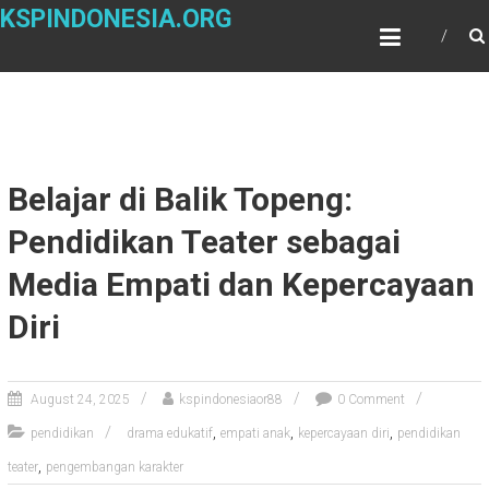
Skip
KSPINDONESIA.ORG
to
content
Belajar di Balik Topeng:
Pendidikan Teater sebagai
Media Empati dan Kepercayaan
Diri
August 24, 2025
kspindonesiaor88
0 Comment
,
,
,
pendidikan
drama edukatif
empati anak
kepercayaan diri
pendidikan
,
teater
pengembangan karakter