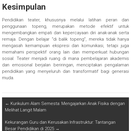
Kesimpulan
Pendidikan teater, khususnya melalui latihan peran dan
penggunaan topeng, merupakan metode efektif untuk
mengembangkan empati dan kepercayaan diri anak-anak serta
remaja. Dengan belajar “di balik topeng”, mereka tidak hanya
mengasah kemampuan ekspresi dan komunikasi, tetapi juga
memahami perspektif orang lain dan memperkuat hubungan
sosial. Teater menjadi ruang di mana pembelajaran akademis
dan emosional berjalan beriringan, menciptakan pengalaman
pendidikan yang menyeluruh dan transformatif bagi generasi
muda.
←
Kurikulum Alam Semesta: Mengajarkan Anak Fisika dengan
Melihat Langit Malam
Kekurangan Guru dan Kerusakan Infrastruktur: Tantangan
Besar Pendidikan di 2025
→