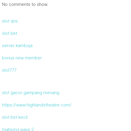
No comments to show.
slot qris
slot bet
server kamboja
bonus new member
slot777
slot gacor gampang menang
https://www.highlandstheatre.com/
slot bet kecil
mahjong ways 2