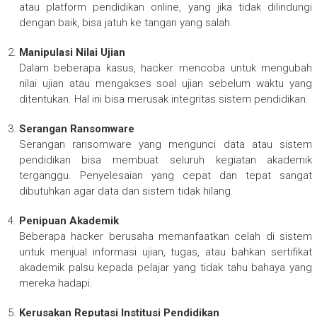
atau platform pendidikan online, yang jika tidak dilindungi
dengan baik, bisa jatuh ke tangan yang salah.
Manipulasi Nilai Ujian
Dalam beberapa kasus, hacker mencoba untuk mengubah
nilai ujian atau mengakses soal ujian sebelum waktu yang
ditentukan. Hal ini bisa merusak integritas sistem pendidikan.
Serangan Ransomware
Serangan ransomware yang mengunci data atau sistem
pendidikan bisa membuat seluruh kegiatan akademik
terganggu. Penyelesaian yang cepat dan tepat sangat
dibutuhkan agar data dan sistem tidak hilang.
Penipuan Akademik
Beberapa hacker berusaha memanfaatkan celah di sistem
untuk menjual informasi ujian, tugas, atau bahkan sertifikat
akademik palsu kepada pelajar yang tidak tahu bahaya yang
mereka hadapi.
Kerusakan Reputasi Institusi Pendidikan