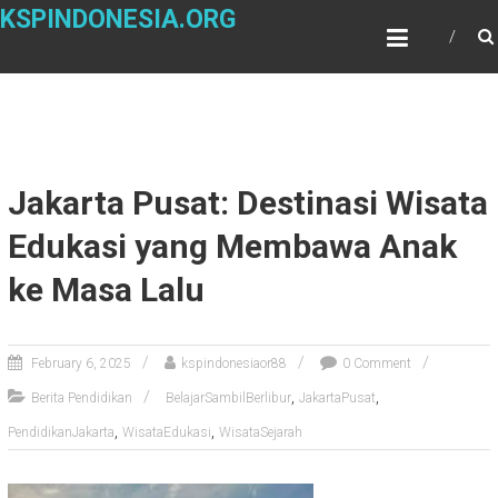
Skip
KSPINDONESIA.ORG
to
content
Jakarta Pusat: Destinasi Wisata
Edukasi yang Membawa Anak
ke Masa Lalu
February 6, 2025
kspindonesiaor88
0 Comment
,
,
Berita Pendidikan
BelajarSambilBerlibur
JakartaPusat
,
,
PendidikanJakarta
WisataEdukasi
WisataSejarah