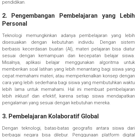
pendidikan.
2. Pengembangan Pembelajaran yang Lebih
Personal
Teknologi memungkinkan adanya pembelajaran yang lebih
disesuaikan dengan kebutuhan individu. Dengan sistem
berbasis kecerdasan buatan (AI), materi pelajaran bisa diatur
sesuai dengan kemampuan dan kecepatan belajar siswa.
Misalnya, aplikasi belajar menggunakan algoritma untuk
memberikan soal latihan yang lebih menantang bagi siswa yang
cepat memahami materi, atau memperkenalkan konsep dengan
cara yang lebih sederhana bagi siswa yang membutuhkan waktu
lebih lama untuk memahami. Hal ini membuat pembelajaran
lebih inklusif dan efektif, karena setiap siswa mendapatkan
pengalaman yang sesuai dengan kebutuhan mereka.
3. Pembelajaran Kolaboratif Global
Dengan teknologi, batas-batas geografis antara siswa dari
berbagai negara bisa dilebur. Penggunaan platform digital