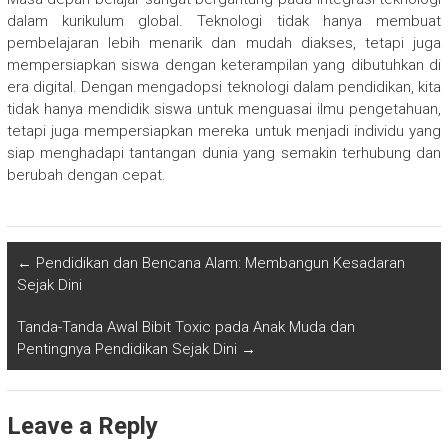
dalam kurikulum global. Teknologi tidak hanya membuat
pembelajaran lebih menarik dan mudah diakses, tetapi juga
mempersiapkan siswa dengan keterampilan yang dibutuhkan di
era digital. Dengan mengadopsi teknologi dalam pendidikan, kita
tidak hanya mendidik siswa untuk menguasai ilmu pengetahuan,
tetapi juga mempersiapkan mereka untuk menjadi individu yang
siap menghadapi tantangan dunia yang semakin terhubung dan
berubah dengan cepat.
←
Pendidikan dan Bencana Alam: Membangun Kesadaran
Sejak Dini
Tanda-Tanda Awal Bibit Toxic pada Anak Muda dan
Pentingnya Pendidikan Sejak Dini
→
Leave a Reply