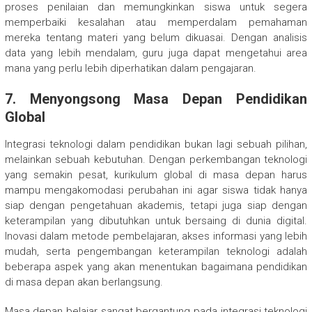
proses penilaian dan memungkinkan siswa untuk segera
memperbaiki kesalahan atau memperdalam pemahaman
mereka tentang materi yang belum dikuasai. Dengan analisis
data yang lebih mendalam, guru juga dapat mengetahui area
mana yang perlu lebih diperhatikan dalam pengajaran.
7. Menyongsong Masa Depan Pendidikan
Global
Integrasi teknologi dalam pendidikan bukan lagi sebuah pilihan,
melainkan sebuah kebutuhan. Dengan perkembangan teknologi
yang semakin pesat, kurikulum global di masa depan harus
mampu mengakomodasi perubahan ini agar siswa tidak hanya
siap dengan pengetahuan akademis, tetapi juga siap dengan
keterampilan yang dibutuhkan untuk bersaing di dunia digital.
Inovasi dalam metode pembelajaran, akses informasi yang lebih
mudah, serta pengembangan keterampilan teknologi adalah
beberapa aspek yang akan menentukan bagaimana pendidikan
di masa depan akan berlangsung.
Masa depan belajar sangat bergantung pada integrasi teknologi