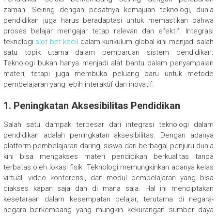
zaman. Seiring dengan pesatnya kemajuan teknologi, dunia
pendidikan juga harus beradaptasi untuk memastikan bahwa
proses belajar mengajar tetap relevan dan efektif. Integrasi
teknologi
slot bet kecil
dalam kurikulum global kini menjadi salah
satu topik utama dalam pembaruan sistem pendidikan.
Teknologi bukan hanya menjadi alat bantu dalam penyampaian
materi, tetapi juga membuka peluang baru untuk metode
pembelajaran yang lebih interaktif dan inovatif.
1. Peningkatan Aksesibilitas Pendidikan
Salah satu dampak terbesar dari integrasi teknologi dalam
pendidikan adalah peningkatan aksesibilitas. Dengan adanya
platform pembelajaran daring, siswa dari berbagai penjuru dunia
kini bisa mengakses materi pendidikan berkualitas tanpa
terbatas oleh lokasi fisik. Teknologi memungkinkan adanya kelas
virtual, video konferensi, dan modul pembelajaran yang bisa
diakses kapan saja dan di mana saja. Hal ini menciptakan
kesetaraan dalam kesempatan belajar, terutama di negara-
negara berkembang yang mungkin kekurangan sumber daya