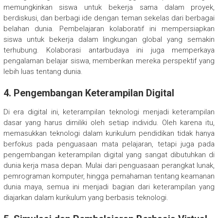
memungkinkan siswa untuk bekerja sama dalam proyek,
berdiskusi, dan berbagi ide dengan teman sekelas dari berbagai
belahan dunia. Pembelajaran kolaboratif ini mempersiapkan
siswa untuk bekerja dalam lingkungan global yang semakin
terhubung. Kolaborasi antarbudaya ini juga memperkaya
pengalaman belajar siswa, memberikan mereka perspektif yang
lebih luas tentang dunia.
4. Pengembangan Keterampilan Digital
Di era digital ini, keterampilan teknologi menjadi keterampilan
dasar yang harus dimiliki oleh setiap individu. Oleh karena itu,
memasukkan teknologi dalam kurikulum pendidikan tidak hanya
berfokus pada penguasaan mata pelajaran, tetapi juga pada
pengembangan keterampilan digital yang sangat dibutuhkan di
dunia kerja masa depan. Mulai dari penguasaan perangkat lunak,
pemrograman komputer, hingga pemahaman tentang keamanan
dunia maya, semua ini menjadi bagian dari keterampilan yang
diajarkan dalam kurikulum yang berbasis teknologi.