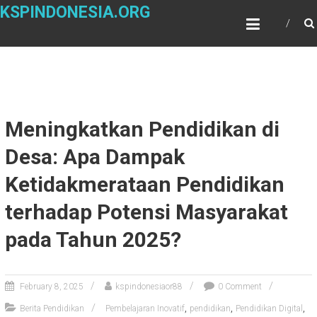
Skip
KSPINDONESIA.ORG
to
content
Meningkatkan Pendidikan di
Desa: Apa Dampak
Ketidakmerataan Pendidikan
terhadap Potensi Masyarakat
pada Tahun 2025?
February 8, 2025
kspindonesiaor88
0 Comment
,
,
,
Berita Pendidikan
Pembelajaran Inovatif
pendidikan
Pendidikan Digital