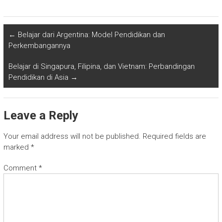
←
Belajar dari Argentina: Model Pendidikan dan
Perkembangannya
Belajar di Singapura, Filipina, dan Vietnam: Perbandingan
Pendidikan di Asia
→
Leave a Reply
Your email address will not be published.
Required fields are
marked
*
Comment
*