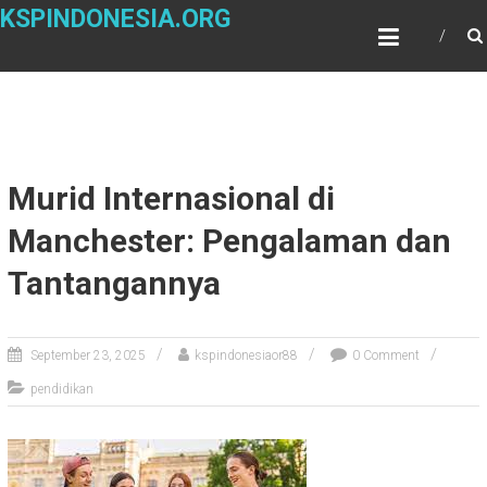
Skip
KSPINDONESIA.ORG
to
content
Murid Internasional di
Manchester: Pengalaman dan
Tantangannya
September 23, 2025
kspindonesiaor88
0 Comment
pendidikan