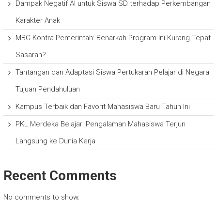
Dampak Negatif AI untuk Siswa SD terhadap Perkembangan
Karakter Anak
MBG Kontra Pemerintah: Benarkah Program Ini Kurang Tepat
Sasaran?
Tantangan dan Adaptasi Siswa Pertukaran Pelajar di Negara
Tujuan Pendahuluan
Kampus Terbaik dan Favorit Mahasiswa Baru Tahun Ini
PKL Merdeka Belajar: Pengalaman Mahasiswa Terjun
Langsung ke Dunia Kerja
Recent Comments
No comments to show.