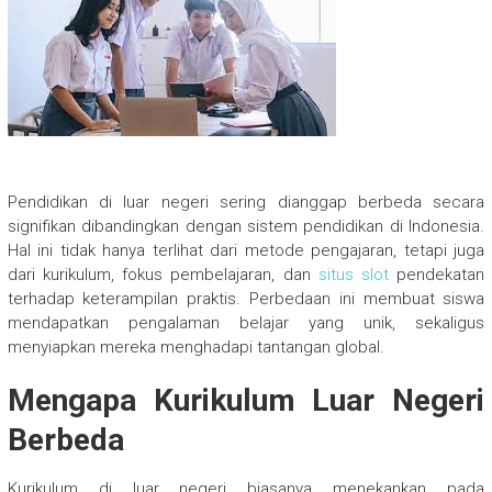
Pendidikan di luar negeri sering dianggap berbeda secara
signifikan dibandingkan dengan sistem pendidikan di Indonesia.
Hal ini tidak hanya terlihat dari metode pengajaran, tetapi juga
dari kurikulum, fokus pembelajaran, dan
situs slot
pendekatan
terhadap keterampilan praktis. Perbedaan ini membuat siswa
mendapatkan pengalaman belajar yang unik, sekaligus
menyiapkan mereka menghadapi tantangan global.
Mengapa Kurikulum Luar Negeri
Berbeda
Kurikulum di luar negeri biasanya menekankan pada