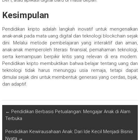
DeFi, atau aplikasi digital baru di masa depan.
Kesimpulan
Pendidikan kripto adalah langkah inovatif untuk mengenalkan
anak-anak pada mata uang digital dan teknologi blockchain sejak
dini. Melalui metode pembelajaran yang interaktif dan aman,
anak-anak memperoleh literasi finansial, pemahaman teknologi,
serta kemampuan berpikir kritis yang relevan di era modern.
Pendidikan kripto membuktikan bahwa belajar tentang uang dan
teknologi tidak harus menunggu usia remaja, tetapi dapat
dimulai sejak dini untuk membentuk generasi yang cerdas, bijak,
dan adaptif.
←
Pendidikan Berbasis Petualangan: Mengajar Anak di Alam
Terbuka
Pendidikan Kewirausahaan Anak: Dari Ide Kecil Menjadi Bisnis
Nyata
→