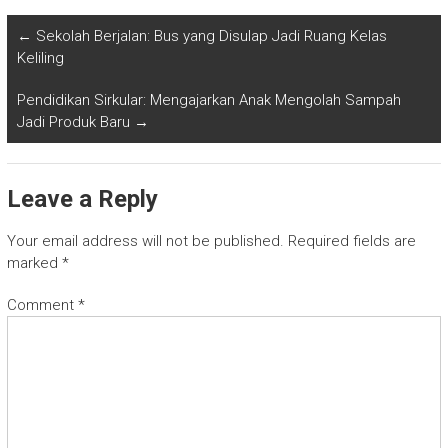
←
Sekolah Berjalan: Bus yang Disulap Jadi Ruang Kelas
Keliling
Pendidikan Sirkular: Mengajarkan Anak Mengolah Sampah
Jadi Produk Baru
→
Leave a Reply
Your email address will not be published.
Required fields are
marked
*
Comment
*