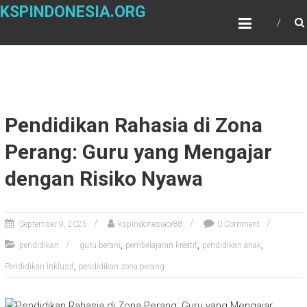
Skip
KSPINDONESIA.ORG
to
content
Pendidikan Rahasia di Zona
Perang: Guru yang Mengajar
dengan Risiko Nyawa
September 9, 2025
kspindonesiaor88
0 Comment
,
,
,
pendidikan
guru berani
pembelajaran kreatif
pendidikan anak
,
Pendidikan Inklusif
pendidikan zona perang