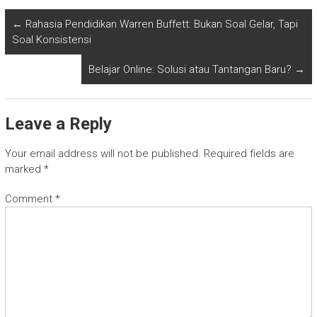
←
Rahasia Pendidikan Warren Buffett: Bukan Soal Gelar, Tapi
Soal Konsistensi
Belajar Online: Solusi atau Tantangan Baru?
→
Leave a Reply
Your email address will not be published.
Required fields are
marked
*
Comment
*