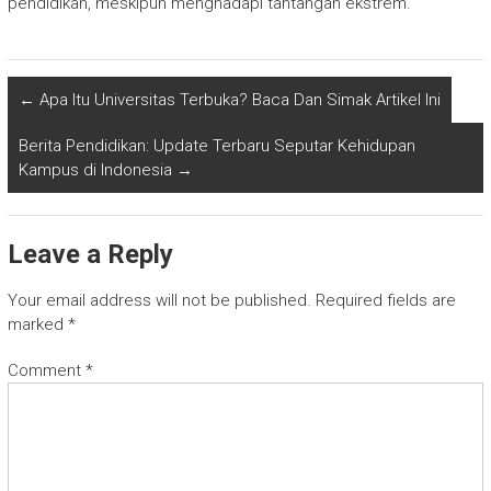
pendidikan, meskipun menghadapi tantangan ekstrem.
←
Apa Itu Universitas Terbuka? Baca Dan Simak Artikel Ini
Berita Pendidikan: Update Terbaru Seputar Kehidupan
Kampus di Indonesia
→
Leave a Reply
Your email address will not be published.
Required fields are
marked
*
Comment
*