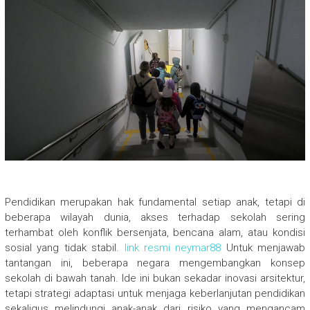
Pendidikan merupakan hak fundamental setiap anak, tetapi di
beberapa wilayah dunia, akses terhadap sekolah sering
terhambat oleh konflik bersenjata, bencana alam, atau kondisi
sosial yang tidak stabil.
link resmi neymar88
Untuk menjawab
tantangan ini, beberapa negara mengembangkan konsep
sekolah di bawah tanah. Ide ini bukan sekadar inovasi arsitektur,
tetapi strategi adaptasi untuk menjaga keberlanjutan pendidikan
sekaligus melindungi anak-anak dari risiko yang mengancam