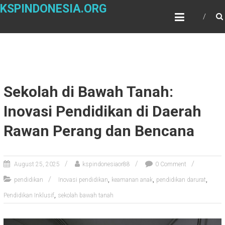
Skip
KSPINDONESIA.ORG
to
content
Sekolah di Bawah Tanah:
Inovasi Pendidikan di Daerah
Rawan Perang dan Bencana
August 25, 2025
kspindonesiaor88
0 Comment
,
,
,
pendidikan
Inovasi pendidikan
keamanan anak
pendidikan darurat
,
Pendidikan Inklusif
sekolah bawah tanah