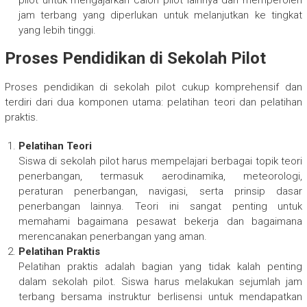
jam terbang yang diperlukan untuk melanjutkan ke tingkat
yang lebih tinggi.
Proses Pendidikan di Sekolah Pilot
Proses pendidikan di sekolah pilot cukup komprehensif dan
terdiri dari dua komponen utama: pelatihan teori dan pelatihan
praktis.
Pelatihan Teori
Siswa di sekolah pilot harus mempelajari berbagai topik teori
penerbangan, termasuk aerodinamika, meteorologi,
peraturan penerbangan, navigasi, serta prinsip dasar
penerbangan lainnya. Teori ini sangat penting untuk
memahami bagaimana pesawat bekerja dan bagaimana
merencanakan penerbangan yang aman.
Pelatihan Praktis
Pelatihan praktis adalah bagian yang tidak kalah penting
dalam sekolah pilot. Siswa harus melakukan sejumlah jam
terbang bersama instruktur berlisensi untuk mendapatkan