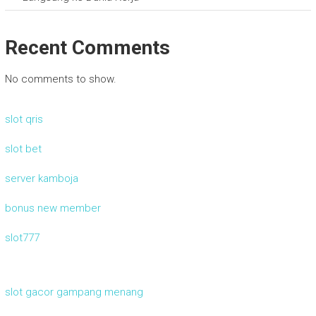
Recent Comments
No comments to show.
slot qris
slot bet
server kamboja
bonus new member
slot777
slot gacor gampang menang