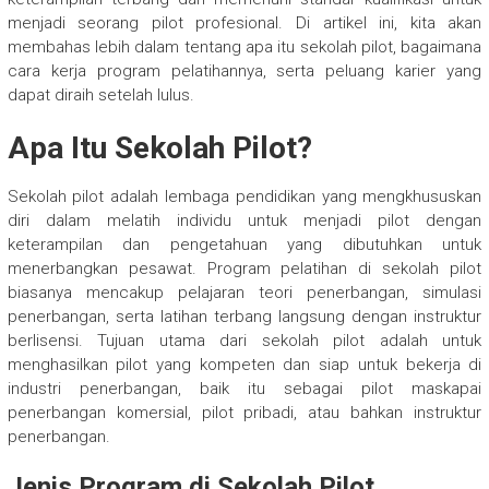
menjadi seorang pilot profesional. Di artikel ini, kita akan
membahas lebih dalam tentang apa itu sekolah pilot, bagaimana
cara kerja program pelatihannya, serta peluang karier yang
dapat diraih setelah lulus.
Apa Itu Sekolah Pilot?
Sekolah pilot adalah lembaga pendidikan yang mengkhususkan
diri dalam melatih individu untuk menjadi pilot dengan
keterampilan dan pengetahuan yang dibutuhkan untuk
menerbangkan pesawat. Program pelatihan di sekolah pilot
biasanya mencakup pelajaran teori penerbangan, simulasi
penerbangan, serta latihan terbang langsung dengan instruktur
berlisensi. Tujuan utama dari sekolah pilot adalah untuk
menghasilkan pilot yang kompeten dan siap untuk bekerja di
industri penerbangan, baik itu sebagai pilot maskapai
penerbangan komersial, pilot pribadi, atau bahkan instruktur
penerbangan.
Jenis Program di Sekolah Pilot