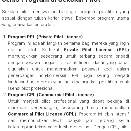
Sekolah pilot menawarkan berbagai program pelatihan yang
sesuai dengan tujuan karier siswa. Beberapa program utama
yang ditawarkan antara lain:
Program PPL (Private Pilot License)
Program ini adalah langkah pertama bagi mereka yang ingin
menjadi pilot. Sertifikat
Private Pilot License (PPL)
memungkinkan seseorang untuk terbang secara pribadi
dengan pesawat ringan. Ini adalah lisensi dasar yang dapat
digunakan untuk mengemudikan pesawat kecil dalam
penerbangan non-komersial. PPL juga sering menjadi
landasan bagi mereka yang ingin melanjutkan pelatihan untuk
lisensi pilot profesional.
Program CPL (Commercial Pilot License)
Untuk menjadi pilot profesional yang dapat bekerja di
maskapai penerbangan, seseorang harus mendapatkan
Commercial Pilot License (CPL)
. Program ini lebih intensif
dan membutuhkan lebih banyak jam terbang serta
keterampilan teknis yang lebih mendalam. Dengan CPL, pilot