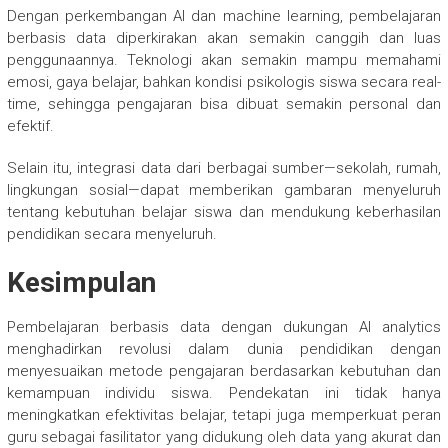
Dengan perkembangan AI dan machine learning, pembelajaran
berbasis data diperkirakan akan semakin canggih dan luas
penggunaannya. Teknologi akan semakin mampu memahami
emosi, gaya belajar, bahkan kondisi psikologis siswa secara real-
time, sehingga pengajaran bisa dibuat semakin personal dan
efektif.
Selain itu, integrasi data dari berbagai sumber—sekolah, rumah,
lingkungan sosial—dapat memberikan gambaran menyeluruh
tentang kebutuhan belajar siswa dan mendukung keberhasilan
pendidikan secara menyeluruh.
Kesimpulan
Pembelajaran berbasis data dengan dukungan AI analytics
menghadirkan revolusi dalam dunia pendidikan dengan
menyesuaikan metode pengajaran berdasarkan kebutuhan dan
kemampuan individu siswa. Pendekatan ini tidak hanya
meningkatkan efektivitas belajar, tetapi juga memperkuat peran
guru sebagai fasilitator yang didukung oleh data yang akurat dan