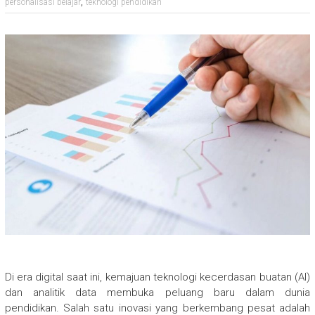
,
personalisasi belajar
teknologi pendidikan
Di era digital saat ini, kemajuan teknologi kecerdasan buatan (AI)
dan analitik data membuka peluang baru dalam dunia
pendidikan. Salah satu inovasi yang berkembang pesat adalah