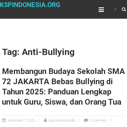
Skip
KSPINDONESIA.ORG
to
content
Tag: Anti-Bullying
Membangun Budaya Sekolah SMA
72 JAKARTA Bebas Bullying di
Tahun 2025: Panduan Lengkap
untuk Guru, Siswa, dan Orang Tua
November 7, 2025
kspindonesiaor88
0 Comment