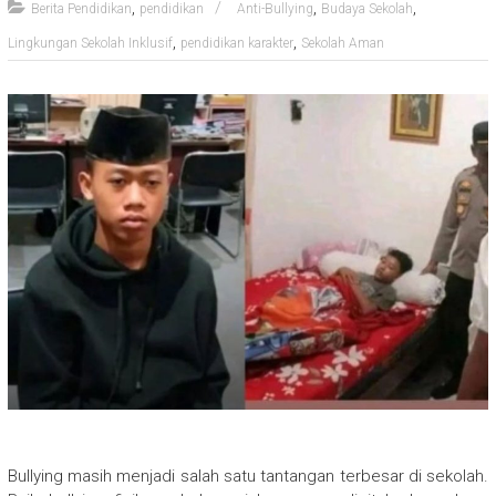
,
,
,
Berita Pendidikan
pendidikan
Anti-Bullying
Budaya Sekolah
,
,
Lingkungan Sekolah Inklusif
pendidikan karakter
Sekolah Aman
Bullying masih menjadi salah satu tantangan terbesar di sekolah.