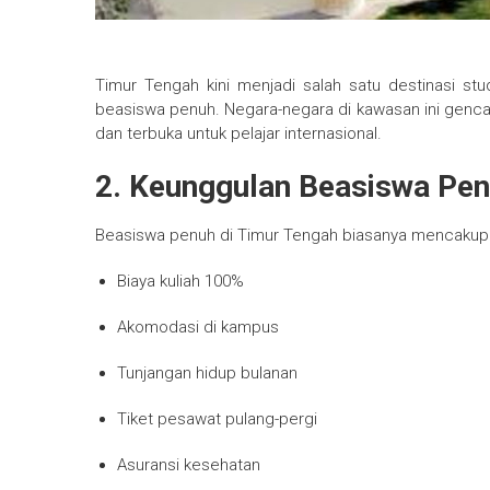
Timur Tengah kini menjadi salah satu destinasi st
beasiswa penuh. Negara-negara di kawasan ini ge
dan terbuka untuk pelajar internasional.
2. Keunggulan Beasiswa Pen
Beasiswa penuh di Timur Tengah biasanya mencakup
Biaya kuliah 100%
Akomodasi di kampus
Tunjangan hidup bulanan
Tiket pesawat pulang-pergi
Asuransi kesehatan