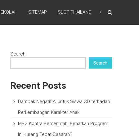
SEKOLAH
SITEMAP
SLOT THAILAND
Search
Search
Recent Posts
Dampak Negatif AI untuk Siswa SD terhadap
Perkembangan Karakter Anak
MBG Kontra Pemerintah: Benarkah Program
Ini Kurang Tepat Sasaran?