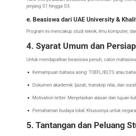
jenjang S1 hingga S3.
e. Beasiswa dari UAE University & Khali
Program ini mencakup studi teknik, ilmu komputer, dan
4. Syarat Umum dan Persia
Untuk mendapatkan beasiswa penuh, calon mahasisw
Kemampuan bahasa asing: TOEFL/IELTS atau baha
Dokumen akademik: Ijazah, transkrip nilai, dan sur
Motivation letter: Menjelaskan alasan dan tujuan kul
Pemahaman budaya lokal: Khususnya untuk negara
5. Tantangan dan Peluang St