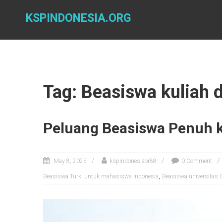
Skip
to
KSPINDONESIA.ORG
content
Tag: Beasiswa kuliah 
Peluang Beasiswa Penuh k
May 8, 2025
kspindonesiaor88
0 Comment
,
Beasiswa Turki untuk mahasiswa Indonesia
Beasiswa universitas 