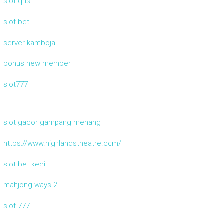
slot qris
slot bet
server kamboja
bonus new member
slot777
slot gacor gampang menang
https://www.highlandstheatre.com/
slot bet kecil
mahjong ways 2
slot 777