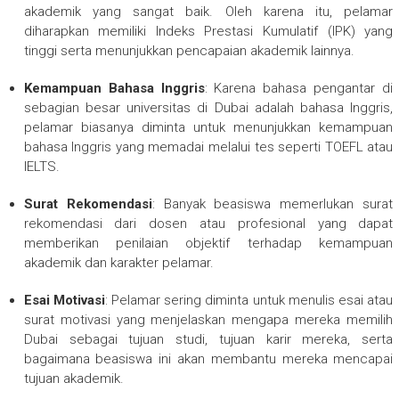
akademik yang sangat baik. Oleh karena itu, pelamar
diharapkan memiliki Indeks Prestasi Kumulatif (IPK) yang
tinggi serta menunjukkan pencapaian akademik lainnya.
Kemampuan Bahasa Inggris
: Karena bahasa pengantar di
sebagian besar universitas di Dubai adalah bahasa Inggris,
pelamar biasanya diminta untuk menunjukkan kemampuan
bahasa Inggris yang memadai melalui tes seperti TOEFL atau
IELTS.
Surat Rekomendasi
: Banyak beasiswa memerlukan surat
rekomendasi dari dosen atau profesional yang dapat
memberikan penilaian objektif terhadap kemampuan
akademik dan karakter pelamar.
Esai Motivasi
: Pelamar sering diminta untuk menulis esai atau
surat motivasi yang menjelaskan mengapa mereka memilih
Dubai sebagai tujuan studi, tujuan karir mereka, serta
bagaimana beasiswa ini akan membantu mereka mencapai
tujuan akademik.