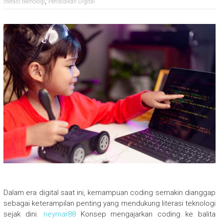
,
literasi teknologi
Pendidikan Digital
Dalam era digital saat ini, kemampuan coding semakin dianggap
sebagai keterampilan penting yang mendukung literasi teknologi
sejak dini.
neymar88
Konsep mengajarkan coding ke balita