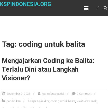
Skip
KSPINDONESIA.ORG
to
content
Tag: coding untuk balita
Mengajarkan Coding ke Balita:
Terlalu Dini atau Langkah
Visioner?
September 9, 2025
kspindonesiaor88
0 Comment
,
,
,
pendidikan
belajar sejak dini
coding untuk balita
kreativitas anak