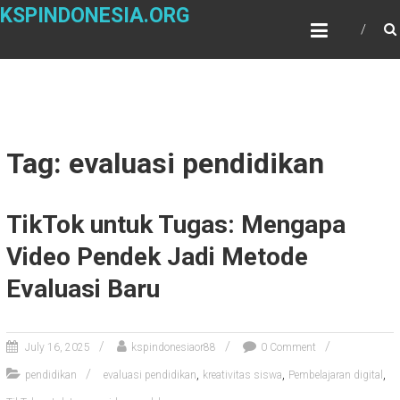
Skip
KSPINDONESIA.ORG
to
content
Tag: evaluasi pendidikan
TikTok untuk Tugas: Mengapa
Video Pendek Jadi Metode
Evaluasi Baru
July 16, 2025
kspindonesiaor88
0 Comment
,
,
,
pendidikan
evaluasi pendidikan
kreativitas siswa
Pembelajaran digital