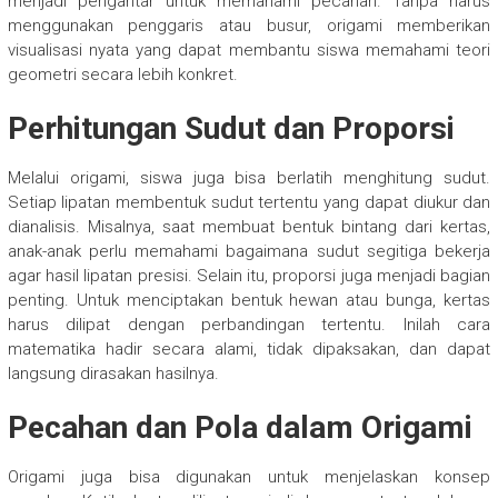
menjadi pengantar untuk memahami pecahan. Tanpa harus
menggunakan penggaris atau busur, origami memberikan
visualisasi nyata yang dapat membantu siswa memahami teori
geometri secara lebih konkret.
Perhitungan Sudut dan Proporsi
Melalui origami, siswa juga bisa berlatih menghitung sudut.
Setiap lipatan membentuk sudut tertentu yang dapat diukur dan
dianalisis. Misalnya, saat membuat bentuk bintang dari kertas,
anak-anak perlu memahami bagaimana sudut segitiga bekerja
agar hasil lipatan presisi. Selain itu, proporsi juga menjadi bagian
penting. Untuk menciptakan bentuk hewan atau bunga, kertas
harus dilipat dengan perbandingan tertentu. Inilah cara
matematika hadir secara alami, tidak dipaksakan, dan dapat
langsung dirasakan hasilnya.
Pecahan dan Pola dalam Origami
Origami juga bisa digunakan untuk menjelaskan konsep