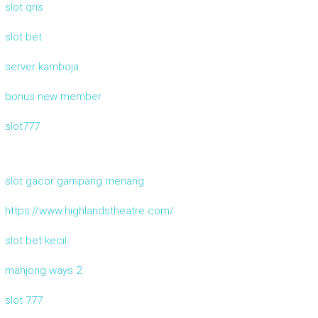
slot qris
slot bet
server kamboja
bonus new member
slot777
slot gacor gampang menang
https://www.highlandstheatre.com/
slot bet kecil
mahjong ways 2
slot 777