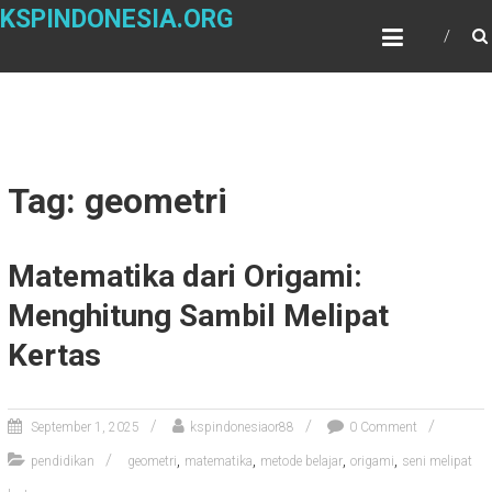
Skip
KSPINDONESIA.ORG
to
content
Tag: geometri
Matematika dari Origami:
Menghitung Sambil Melipat
Kertas
September 1, 2025
kspindonesiaor88
0 Comment
,
,
,
,
pendidikan
geometri
matematika
metode belajar
origami
seni melipat