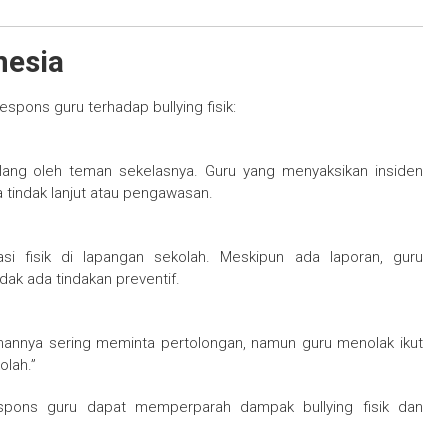
nesia
spons guru terhadap bullying fisik:
ng oleh teman sekelasnya. Guru yang menyaksikan insiden
 tindak lanjut atau pengawasan.
i fisik di lapangan sekolah. Meskipun ada laporan, guru
dak ada tindakan preventif.
emannya sering meminta pertolongan, namun guru menolak ikut
olah.”
spons guru dapat memperparah dampak bullying fisik dan