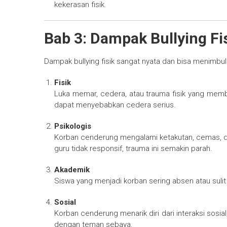
kekerasan fisik.
Bab 3: Dampak Bullying Fi
Dampak bullying fisik sangat nyata dan bisa menimbu
Fisik
Luka memar, cedera, atau trauma fisik yang memb
dapat menyebabkan cedera serius.
Psikologis
Korban cenderung mengalami ketakutan, cemas, dep
guru tidak responsif, trauma ini semakin parah.
Akademik
Siswa yang menjadi korban sering absen atau suli
Sosial
Korban cenderung menarik diri dari interaksi sosia
dengan teman sebaya.