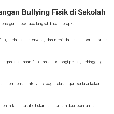
ngan Bullying Fisik di Sekolah
pons guru, beberapa langkah bisa diterapkan:
fisik, melakukan intervensi, dan menindaklanjuti laporan korban
arangan kekerasan fisik dan sanksi bagi pelaku, sehingga guru
an memberikan intervensi bagi pelaku agar perilaku kekerasan
nonim tanpa takut dihukum atau diintimidasi lebih lanjut.