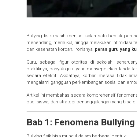
Bullying fisik masih menjadi salah satu bentuk peru
menendang, memukul, hingga melakukan intimidasi fis
dan kesehatan korban. Ironisnya,
peran guru yang ku
Guru, sebagai figur otoritas di sekolah, sehar
praktiknya, banyak guru yang menyepelekan tanda-tan
secara efektif. Akibatnya, korban merasa tidak am
mengalami gangguan perkembangan sosial dan emos
Artikel ini membahas secara komprehensif fenomena bu
bagi siswa, dan strategi penanggulangan yang bisa di
Bab 1: Fenomena Bullying 
Bullying fisik bisa muncul dalam berbagai bentuk: