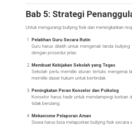
Bab 5: Strategi Penanggula
Untuk mengurangi bullying fisik dan meningkatkan res
Pelatihan Guru Secara Rutin
Guru harus dilatih untuk mengenali tanda bullying 
dengan prosedur jelas.
Membuat Kebijakan Sekolah yang Tegas
Sekolah perlu memiliki aturan tertulis mengenai l
memiliki dasar hukum untuk bertindak.
Peningkatan Peran Konselor dan Psikolog
Konselor harus hadir untuk mendampingi korban d
tidak berulang.
Mekanisme Pelaporan Aman
Siswa harus bisa melaporkan bullying fisik secara a