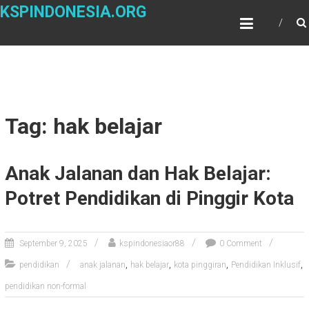
Skip
KSPINDONESIA.ORG
to
content
Tag: hak belajar
Anak Jalanan dan Hak Belajar:
Potret Pendidikan di Pinggir Kota
September 9, 2025
kspindonesiaor88
0 Comment
,
,
,
,
pendidikan
anak jalanan
hak belajar
kota pinggiran
Pendidikan Inklusif
pendidikan non-formal