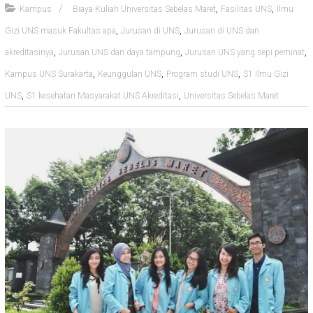
,
,
Kampus
Biaya Kuliah Universitas Sebelas Maret
Fasilitas UNS
Ilmu
,
,
Gizi UNS masuk Fakultas apa
Jurusan di UNS
Jurusan di UNS dan
,
,
,
akreditasinya
Jurusan UNS dan daya tampung
Jurusan UNS yang sepi peminat
,
,
,
Kampus UNS Surakarta
Keunggulan UNS
Program studi UNS
S1 Ilmu Gizi
,
,
UNS
S1 kesehatan Masyarakat UNS Akreditasi
Universitas Sebelas Maret