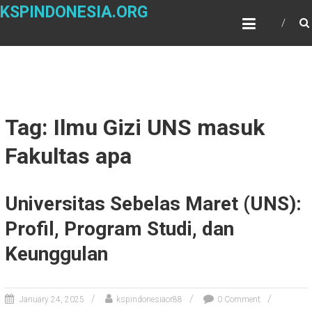
Skip
KSPINDONESIA.ORG
to
content
Tag: Ilmu Gizi UNS masuk
Fakultas apa
Universitas Sebelas Maret (UNS):
Profil, Program Studi, dan
Keunggulan
January 24, 2025
kspindonesiaor88
0 Comment