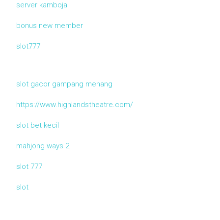
server kamboja
bonus new member
slot777
slot gacor gampang menang
https://www.highlandstheatre.com/
slot bet kecil
mahjong ways 2
slot 777
slot