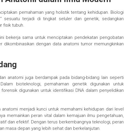
ciptakan pemahaman yang holistik tentang kehidupan. Biologi
sesuatu terjadi di tingkat seluler dan genetik, sedangkan
 fisik tubuh.
ini bekerja sama untuk menciptakan pendekatan pengobatan
ker dikombinasikan dengan data anatomi tumor memungkinkan
idang
r dan anatomi juga berdampak pada bidang-bidang lain seperti
an. Dalam bioteknologi, pemahaman genetik digunakan untuk
rensik digunakan untuk identifikasi DNA dalam penyelidikan
n anatomi menjadi kunci untuk memahami kehidupan dari level
nya memainkan peran vital dalam kemajuan ilmu pengetahuan,
tif dan efektif. Dengan terus berkembangnya teknologi, peran
an masa depan yang lebih sehat dan berkelanjutan.