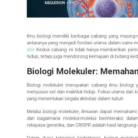
Ilmu biologi memiliki berbagai cabang yang masin
antaranya yang menjadi fondasi utama dalam sains m
slot
Kedua cabang ini tidak hanya memberikan pema
hidup, tetapi juga mendorong kemajuan di bidang kedo
Biologi Molekuler: Memahami
Biologi molekuler merupakan cabang ilmu biologi ya
menyusun sel dan makhluk hidup. Fokus utama dari bid
yang menentukan segala aktivitas dalam tubuh.
Melalui biologi molekuler, ilmuwan dapat memahami
dan bagaimana molekul-molekul berinteraksi dala
rekayasa genetika, dan CRISPR adalah hasil langsung d