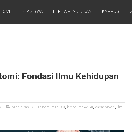
HOME
BEASISWA
BERITA PENDIDIKAN
KAMPUS
tomi: Fondasi Ilmu Kehidupan
,
,
,
pendidikan
anatomi manusia
biologi molekuler
dasar biologi
ilmu