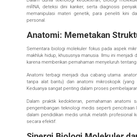
Dalam dunia teknologi kedokteran, biologi molek
mRNA, deteksi dini kanker, serta diagnosis peny
memanipulasi materi genetik, para peneliti kini
personal.
Anatomi: Memetakan Strukt
Sementara biologi molekuler fokus pada aspek mikro
makhluk hidup, khususnya manusia. Ilmu ini menjadi 
karena memberikan pemahaman menyeluruh tentang or
Anatomi terbagi menjadi dua cabang utama: anatomi
tanpa alat bantu) dan anatomi mikroskopik (yang 
Keduanya sangat penting dalam proses pembelajaran
Dalam praktik kedokteran, pemahaman anatomi sa
pengembangan teknologi medis seperti pencitraan M
dalam pendidikan medis untuk melatih profesiona
secara efektif.
Sinergi Biologi Molekuler 