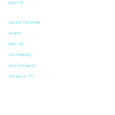
joker123
slot bet 100 perak
sbobet
joker123
slot mahjong
situs slot gacor
slot gacor 777