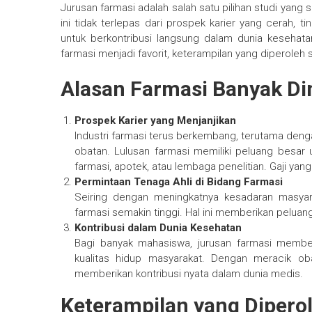
Jurusan farmasi adalah salah satu pilihan studi yang
ini tidak terlepas dari prospek karier yang cerah, t
untuk berkontribusi langsung dalam dunia kesehata
farmasi menjadi favorit, keterampilan yang diperoleh 
Alasan Farmasi Banyak Di
Prospek Karier yang Menjanjikan
Industri farmasi terus berkembang, terutama den
obatan. Lulusan farmasi memiliki peluang besar un
farmasi, apotek, atau lembaga penelitian. Gaji yang
Permintaan Tenaga Ahli di Bidang Farmasi
Seiring dengan meningkatnya kesadaran masyar
farmasi semakin tinggi. Hal ini memberikan pelua
Kontribusi dalam Dunia Kesehatan
Bagi banyak mahasiswa, jurusan farmasi membe
kualitas hidup masyarakat. Dengan meracik ob
memberikan kontribusi nyata dalam dunia medis.
Keterampilan yang Dipero