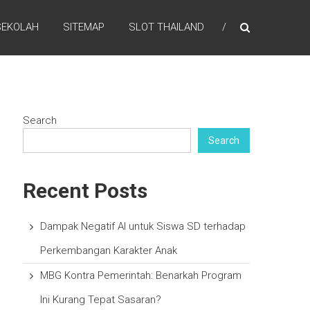
SEKOLAH
SITEMAP
SLOT THAILAND
Search
Search
Recent Posts
Dampak Negatif AI untuk Siswa SD terhadap
Perkembangan Karakter Anak
MBG Kontra Pemerintah: Benarkah Program
Ini Kurang Tepat Sasaran?