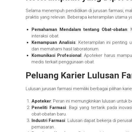
Selama menempuh pendidikan di jurusan farmasi, maha
praktis yang relevan. Beberapa keterampilan utama ya
Pemahaman Mendalam tentang Obat-obatan
: 
interaksi obat.
Kemampuan Analisis
: Keterampilan ini penting 
dan memahami hasil laboratorium.
Komunikasi Profesional
: Apoteker harus mampu
medis terkait penggunaan obat.
Peluang Karier Lulusan F
Lulusan jurusan farmasi memiliki berbagai pilihan kari
Apoteker
: Peran ini memungkinkan lulusan untuk 
Peneliti Farmasi
: Bagi yang tertarik pada inov
obat-obatan baru.
Industri Farmasi
: Lulusan dapat bekerja di perus
pemasaran.