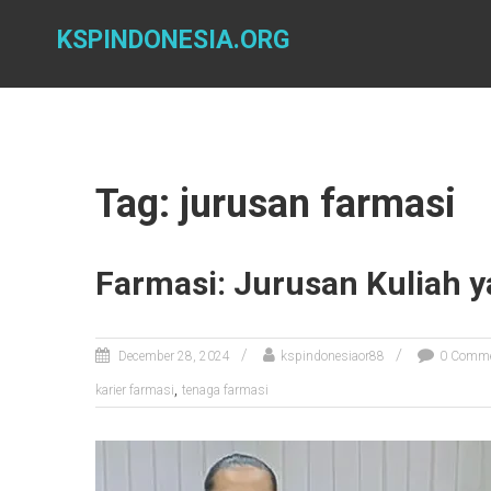
Skip
to
KSPINDONESIA.ORG
content
Tag: jurusan farmasi
Farmasi: Jurusan Kuliah 
December 28, 2024
kspindonesiaor88
0 Comm
,
karier farmasi
tenaga farmasi