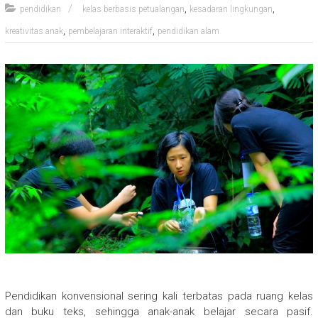
,
,
pendidikan
kelas berbasis petualangan
kesadaran lingkungan
,
,
kreativitas anak
pembelajaran interaktif
pendidikan alam
Pendidikan konvensional sering kali terbatas pada ruang kelas
dan buku teks, sehingga anak-anak belajar secara pasif.