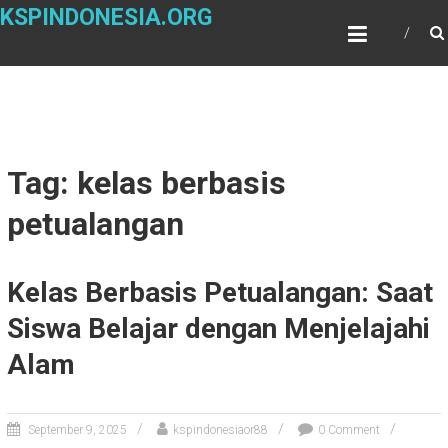
Skip
KSPINDONESIA.ORG
to
content
Tag: kelas berbasis
petualangan
Kelas Berbasis Petualangan: Saat
Siswa Belajar dengan Menjelajahi
Alam
September 9, 2025
kspindonesiaor88
0 Comment