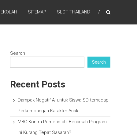
SEKOLAH
SITEMAP
SLOT THAILAND
Search
Search
Recent Posts
Dampak Negatif AI untuk Siswa SD terhadap
Perkembangan Karakter Anak
MBG Kontra Pemerintah: Benarkah Program
Ini Kurang Tepat Sasaran?