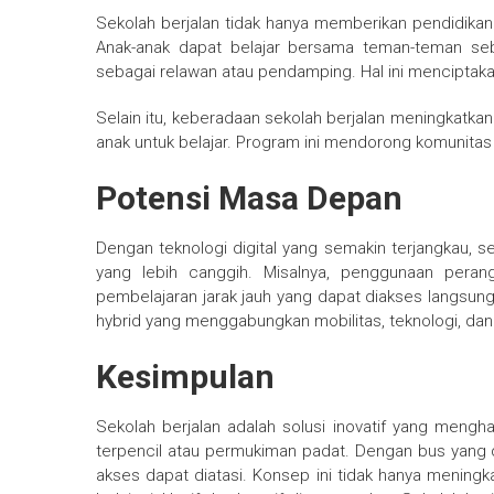
Sekolah berjalan tidak hanya memberikan pendidikan 
Anak-anak dapat belajar bersama teman-teman seb
sebagai relawan atau pendamping. Hal ini menciptakan
Selain itu, keberadaan sekolah berjalan meningkatka
anak untuk belajar. Program ini mendorong komunitas u
Potensi Masa Depan
Dengan teknologi digital yang semakin terjangkau, 
yang lebih canggih. Misalnya, penggunaan perangk
pembelajaran jarak jauh yang dapat diakses langsung
hybrid yang menggabungkan mobilitas, teknologi, dan 
Kesimpulan
Sekolah berjalan adalah solusi inovatif yang mengh
terpencil atau permukiman padat. Dengan bus yang dis
akses dapat diatasi. Konsep ini tidak hanya meningk