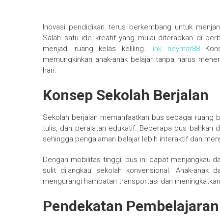
Inovasi pendidikan terus berkembang untuk menjan
Salah satu ide kreatif yang mulai diterapkan di ber
menjadi ruang kelas keliling.
link neymar88
Konse
memungkinkan anak-anak belajar tanpa harus menem
hari.
Konsep Sekolah Berjalan
Sekolah berjalan memanfaatkan bus sebagai ruang bel
tulis, dan peralatan edukatif. Beberapa bus bahkan 
sehingga pengalaman belajar lebih interaktif dan me
Dengan mobilitas tinggi, bus ini dapat menjangkau d
sulit dijangkau sekolah konvensional. Anak-anak
mengurangi hambatan transportasi dan meningkatkan p
Pendekatan Pembelajaran 