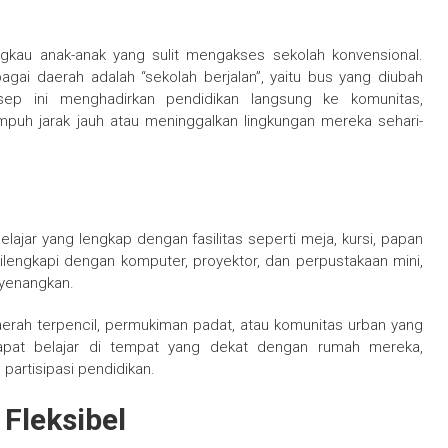
gkau anak-anak yang sulit mengakses sekolah konvensional.
bagai daerah adalah “sekolah berjalan”, yaitu bus yang diubah
p ini menghadirkan pendidikan langsung ke komunitas,
puh jarak jauh atau meninggalkan lingkungan mereka sehari-
ajar yang lengkap dengan fasilitas seperti meja, kursi, papan
dilengkapi dengan komputer, proyektor, dan perpustakaan mini,
nyenangkan.
aerah terpencil, permukiman padat, atau komunitas urban yang
 dapat belajar di tempat yang dekat dengan rumah mereka,
artisipasi pendidikan.
Fleksibel