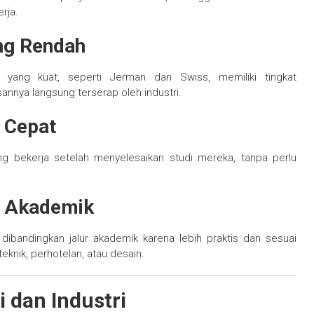
rja.
ng Rendah
 yang kuat, seperti Jerman dan Swiss, memiliki tingkat
nnya langsung terserap oleh industri.
h Cepat
ung bekerja setelah menyelesaikan studi mereka, tanpa perlu
an Akademik
dibandingkan jalur akademik karena lebih praktis dan sesuai
eknik, perhotelan, atau desain.
dan Industri