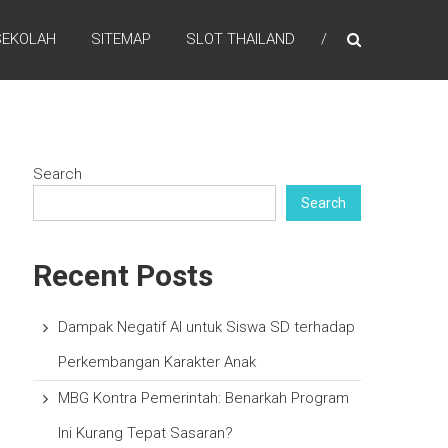
SEKOLAH
SITEMAP
SLOT THAILAND
Search
Search
Recent Posts
Dampak Negatif AI untuk Siswa SD terhadap
Perkembangan Karakter Anak
MBG Kontra Pemerintah: Benarkah Program
Ini Kurang Tepat Sasaran?