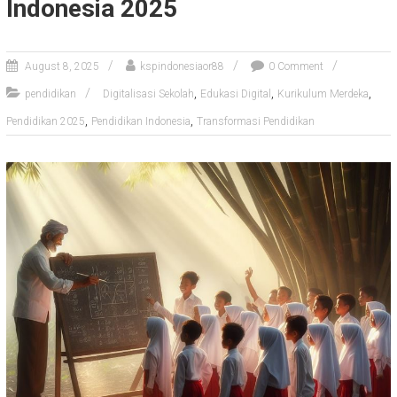
Indonesia 2025
August 8, 2025
kspindonesiaor88
0 Comment
,
,
,
pendidikan
Digitalisasi Sekolah
Edukasi Digital
Kurikulum Merdeka
,
,
Pendidikan 2025
Pendidikan Indonesia
Transformasi Pendidikan