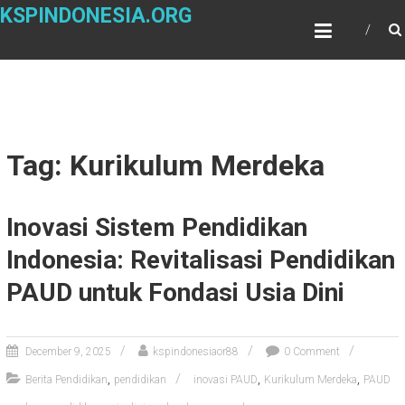
Skip
KSPINDONESIA.ORG
to
content
Tag: Kurikulum Merdeka
Inovasi Sistem Pendidikan
Indonesia: Revitalisasi Pendidikan
PAUD untuk Fondasi Usia Dini
December 9, 2025
kspindonesiaor88
0 Comment
,
,
,
Berita Pendidikan
pendidikan
inovasi PAUD
Kurikulum Merdeka
PAUD