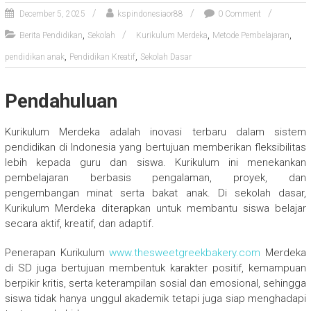
December 5, 2025
kspindonesiaor88
0 Comment
,
,
,
Berita Pendidikan
Sekolah
Kurikulum Merdeka
Metode Pembelajaran
,
,
pendidikan anak
Pendidikan Kreatif
Sekolah Dasar
Pendahuluan
Kurikulum Merdeka adalah inovasi terbaru dalam sistem
pendidikan di Indonesia yang bertujuan memberikan fleksibilitas
lebih kepada guru dan siswa. Kurikulum ini menekankan
pembelajaran berbasis pengalaman, proyek, dan
pengembangan minat serta bakat anak. Di sekolah dasar,
Kurikulum Merdeka diterapkan untuk membantu siswa belajar
secara aktif, kreatif, dan adaptif.
Penerapan Kurikulum
www.thesweetgreekbakery.com
Merdeka
di SD juga bertujuan membentuk karakter positif, kemampuan
berpikir kritis, serta keterampilan sosial dan emosional, sehingga
siswa tidak hanya unggul akademik tetapi juga siap menghadapi