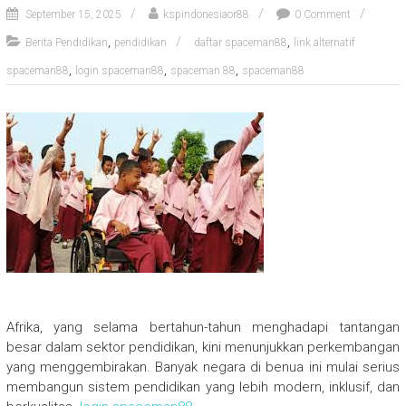
September 15, 2025
kspindonesiaor88
0 Comment
,
,
Berita Pendidikan
pendidikan
daftar spaceman88
link alternatif
,
,
,
spaceman88
login spaceman88
spaceman 88
spaceman88
Afrika, yang selama bertahun-tahun menghadapi tantangan
besar dalam sektor pendidikan, kini menunjukkan perkembangan
yang menggembirakan. Banyak negara di benua ini mulai serius
membangun sistem pendidikan yang lebih modern, inklusif, dan