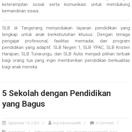
keterampilan sosial serta komunikasi untuk mendukung
kemandirian siswa.
SLB di Tangerang menyediakan layanan pendidikan yang
lengkap untuk anak berkebutuhan khusus. Dengan tenaga
pengajar profesional, fasilitas memadai, dan program
pendidikan yang adaptif, SLB Negeri 1, SLB YPAC, SLB Kristen
Harapan, SLB Tunarungu, dan SLB Autis menjadi pilihan terbaik
bagi orang tua yang ingin memberikan pendidikan berkualitas
bagi anak mereka.
5 Sekolah dengan Pendidikan
yang Bagus
September 16, 2025
kspindonesiaor88
0 Comment
,
,