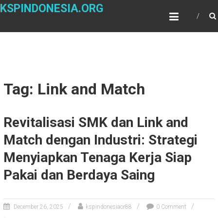
Skip
KSPINDONESIA.ORG
to
content
Tag: Link and Match
Revitalisasi SMK dan Link and
Match dengan Industri: Strategi
Menyiapkan Tenaga Kerja Siap
Pakai dan Berdaya Saing
December 26, 2025
kspindonesiaor88
0 Comment