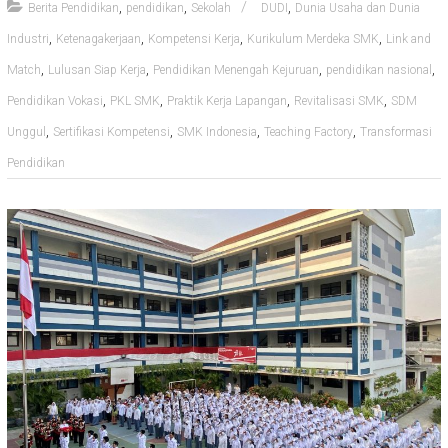
,
,
,
Berita Pendidikan
pendidikan
Sekolah
DUDI
Dunia Usaha dan Dunia
,
,
,
,
Industri
Ketenagakerjaan
Kompetensi Kerja
Kurikulum Merdeka SMK
Link and
,
,
,
,
Match
Lulusan Siap Kerja
Pendidikan Menengah Kejuruan
pendidikan nasional
,
,
,
,
Pendidikan Vokasi
PKL SMK
Praktik Kerja Lapangan
Revitalisasi SMK
SDM
,
,
,
,
Unggul
Sertifikasi Kompetensi
SMK Indonesia
Teaching Factory
Transformasi
Pendidikan