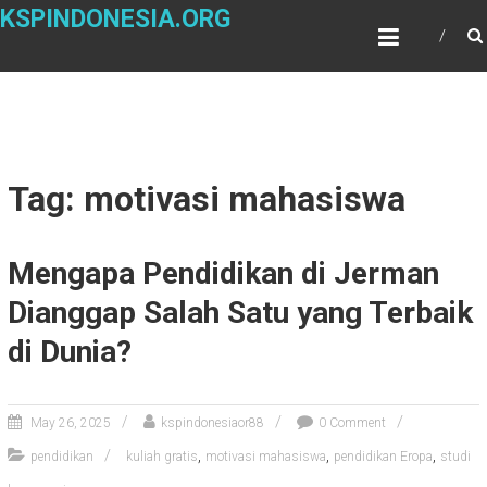
Skip
KSPINDONESIA.ORG
to
content
Tag: motivasi mahasiswa
Mengapa Pendidikan di Jerman
Dianggap Salah Satu yang Terbaik
di Dunia?
May 26, 2025
kspindonesiaor88
0 Comment
,
,
,
pendidikan
kuliah gratis
motivasi mahasiswa
pendidikan Eropa
studi