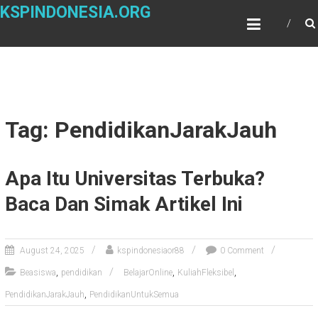
Skip
KSPINDONESIA.ORG
to
content
Tag: PendidikanJarakJauh
Apa Itu Universitas Terbuka?
Baca Dan Simak Artikel Ini
August 24, 2025
kspindonesiaor88
0 Comment
,
,
,
Beasiswa
pendidikan
BelajarOnline
KuliahFleksibel
,
PendidikanJarakJauh
PendidikanUntukSemua