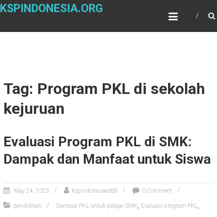
Skip
KSPINDONESIA.ORG
to
content
Tag: Program PKL di sekolah
kejuruan
Evaluasi Program PKL di SMK:
Dampak dan Manfaat untuk Siswa
May 24, 2025
kspindonesiaor88
0 Comment
,
,
pendidikan
Dampak PKL untuk pelajar SMK
Evaluasi program PKL