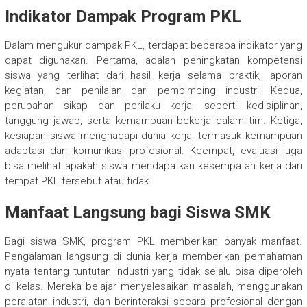
Indikator Dampak Program PKL
Dalam mengukur dampak PKL, terdapat beberapa indikator yang
dapat digunakan. Pertama, adalah peningkatan kompetensi
siswa yang terlihat dari hasil kerja selama praktik, laporan
kegiatan, dan penilaian dari pembimbing industri. Kedua,
perubahan sikap dan perilaku kerja, seperti kedisiplinan,
tanggung jawab, serta kemampuan bekerja dalam tim. Ketiga,
kesiapan siswa menghadapi dunia kerja, termasuk kemampuan
adaptasi dan komunikasi profesional. Keempat, evaluasi juga
bisa melihat apakah siswa mendapatkan kesempatan kerja dari
tempat PKL tersebut atau tidak.
Manfaat Langsung bagi Siswa SMK
Bagi siswa SMK, program PKL memberikan banyak manfaat.
Pengalaman langsung di dunia kerja memberikan pemahaman
nyata tentang tuntutan industri yang tidak selalu bisa diperoleh
di kelas. Mereka belajar menyelesaikan masalah, menggunakan
peralatan industri, dan berinteraksi secara profesional dengan