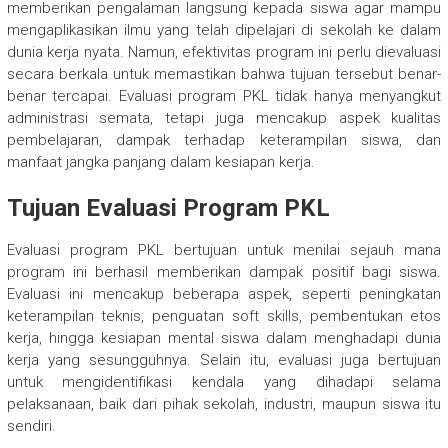
memberikan pengalaman langsung kepada siswa agar mampu
mengaplikasikan ilmu yang telah dipelajari di sekolah ke dalam
dunia kerja nyata. Namun, efektivitas program ini perlu dievaluasi
secara berkala untuk memastikan bahwa tujuan tersebut benar-
benar tercapai. Evaluasi program PKL tidak hanya menyangkut
administrasi semata, tetapi juga mencakup aspek kualitas
pembelajaran, dampak terhadap keterampilan siswa, dan
manfaat jangka panjang dalam kesiapan kerja.
Tujuan Evaluasi Program PKL
Evaluasi program PKL bertujuan untuk menilai sejauh mana
program ini berhasil memberikan dampak positif bagi siswa.
Evaluasi ini mencakup beberapa aspek, seperti peningkatan
keterampilan teknis, penguatan soft skills, pembentukan etos
kerja, hingga kesiapan mental siswa dalam menghadapi dunia
kerja yang sesungguhnya. Selain itu, evaluasi juga bertujuan
untuk mengidentifikasi kendala yang dihadapi selama
pelaksanaan, baik dari pihak sekolah, industri, maupun siswa itu
sendiri.