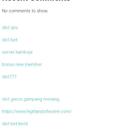
No comments to show.
slot qris
slot bet
server kamboja
bonus new member
slot777
slot gacor gampang menang
https://www.highlandstheatre.com/
slot bet kecil