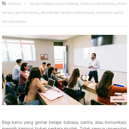
,
,
Kampus
kampus terbaik jurusan bahasa
kuliah jurusan bahasa
pilihan
,
,
kampus pecinta bahasa
rekomendasi kampus anak bahasa
universitas sastra
dan komunikasi
Bagi kamu yang gemar belajar bahasa, sastra, atau komunikasi,
memilih kampus bukan perkara mudah. Tidak semua universitas