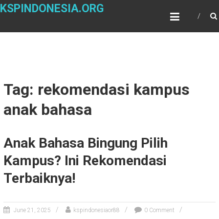
Skip
KSPINDONESIA.ORG
to
content
Tag: rekomendasi kampus
anak bahasa
Anak Bahasa Bingung Pilih
Kampus? Ini Rekomendasi
Terbaiknya!
June 21, 2025
kspindonesiaor88
0 Comment