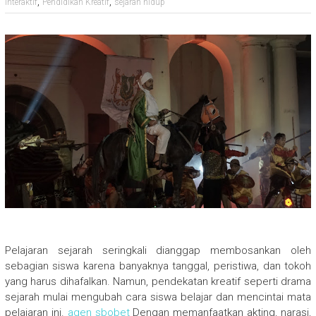
,
,
interaktif
Pendidikan Kreatif
sejarah hidup
Pelajaran sejarah seringkali dianggap membosankan oleh
sebagian siswa karena banyaknya tanggal, peristiwa, dan tokoh
yang harus dihafalkan. Namun, pendekatan kreatif seperti drama
sejarah mulai mengubah cara siswa belajar dan mencintai mata
pelajaran ini.
agen sbobet
Dengan memanfaatkan akting, narasi,