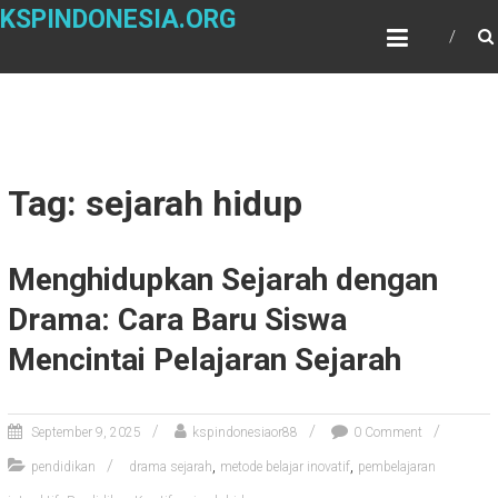
Skip
KSPINDONESIA.ORG
to
content
Tag: sejarah hidup
Menghidupkan Sejarah dengan
Drama: Cara Baru Siswa
Mencintai Pelajaran Sejarah
September 9, 2025
kspindonesiaor88
0 Comment
,
,
pendidikan
drama sejarah
metode belajar inovatif
pembelajaran