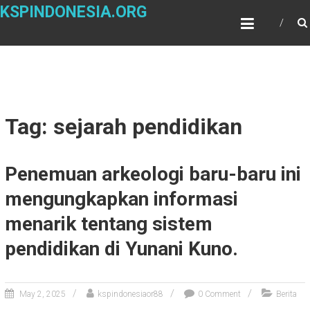
Skip
KSPINDONESIA.ORG
to
content
Tag: sejarah pendidikan
Penemuan arkeologi baru-baru ini
mengungkapkan informasi
menarik tentang sistem
pendidikan di Yunani Kuno.
May 2, 2025
kspindonesiaor88
0 Comment
Berita