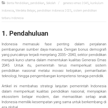
,
,
,
Berita Pendidikan
pendidikan
Sekolah
generasi emas 2045
kurikulum
,
,
,
Indonesia
Merdeka Belajar
pendidikan Indonesia 2025
sistem pendidikan
terbaru Indonesia
1. Pendahuluan
Indonesia memasuki fase penting dalam perjalanan
pembangunan sumber daya manusia. Dengan bonus demografi
yang puncaknya terjadi menjelang 2035–2040, sektor pendidikan
menjadi kunci utama dalam menentukan kualitas Generasi Emas
2045. Untuk itu, pemerintah terus memperkuat sistem
pendidikan nasional melalui inovasi kebijakan, pemanfaatan
teknologi, hingga pengembangan kompetensi tenaga pendidik.
Artikel ini membahas strategi lanjutan pemerintah Indonesia
dalam memperkuat kualitas pendidikan nasional, menyiapkan
ekosistem belajar modern, dan memastikan setiap anak
Indonesia memiliki kesempatan yang sama untuk berkembang di
era global.