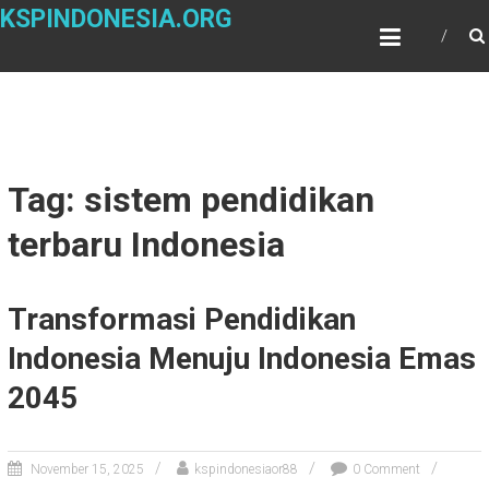
Skip
KSPINDONESIA.ORG
to
content
Tag: sistem pendidikan
terbaru Indonesia
Transformasi Pendidikan
Indonesia Menuju Indonesia Emas
2045
November 15, 2025
kspindonesiaor88
0 Comment