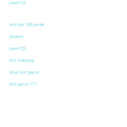
joker123
slot bet 100 perak
sbobet
joker123
slot mahjong
situs slot gacor
slot gacor 777