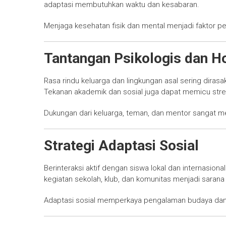
adaptasi membutuhkan waktu dan kesabaran.
Menjaga kesehatan fisik dan mental menjadi faktor p
Tantangan Psikologis dan 
Rasa rindu keluarga dan lingkungan asal sering dirasa
Tekanan akademik dan sosial juga dapat memicu stre
Dukungan dari keluarga, teman, dan mentor sangat m
Strategi Adaptasi Sosial
Berinteraksi aktif dengan siswa lokal dan internasion
kegiatan sekolah, klub, dan komunitas menjadi sarana
Adaptasi sosial memperkaya pengalaman budaya dan