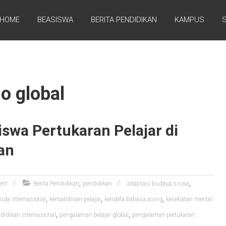
HOME
BEASISWA
BERITA PENDIDIKAN
KAMPUS
o global
swa Pertukaran Pelajar di
an
,
,
ent
Berita Pendidikan
pendidikan
adaptasi budaya siswa
,
,
,
uda internasional
kemandirian pelajar
kendala bahasa asing
kesehatan mental
,
,
didikan internasional
pengalaman belajar global
pengalaman pertukaran