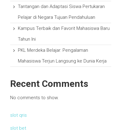
Tantangan dan Adaptasi Siswa Pertukaran
Pelajar di Negara Tujuan Pendahuluan
Kampus Terbaik dan Favorit Mahasiswa Baru
Tahun Ini
PKL Merdeka Belajar: Pengalaman
Mahasiswa Terjun Langsung ke Dunia Kerja
Recent Comments
No comments to show.
slot qris
slot bet