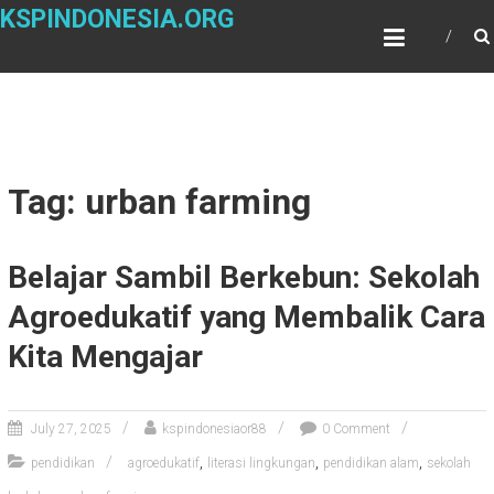
Skip
KSPINDONESIA.ORG
to
content
Tag: urban farming
Belajar Sambil Berkebun: Sekolah
Agroedukatif yang Membalik Cara
Kita Mengajar
July 27, 2025
kspindonesiaor88
0 Comment
,
,
,
pendidikan
agroedukatif
literasi lingkungan
pendidikan alam
sekolah