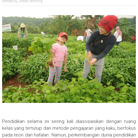
,
berkebun
urban farming
Pendidikan selama ini sering kali diasosiasikan dengan ruang
kelas yang tertutup dan metode pengajaran yang kaku, berfokus
pada teori dan hafalan. Namun, perkembangan dunia pendidikan