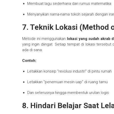
Membuat lagu sederhana dari rumus matematika
Menyanyikan nama-nama tokoh sejarah dengan ira
7. Teknik Lokasi (Method o
Metode ini menggunakan
lokasi yang sudah akrab d
yang ingin diingat. Setiap tempat di lokasi tersebut
ada di sana.
Contoh:
Letakkan konsep “revolusi industri” di pintu rumah
Letakkan “penemuan mesin uap” di ruang tamu
Dan seterusnya hingga membentuk urutan logis
8. Hindari Belajar Saat Lel