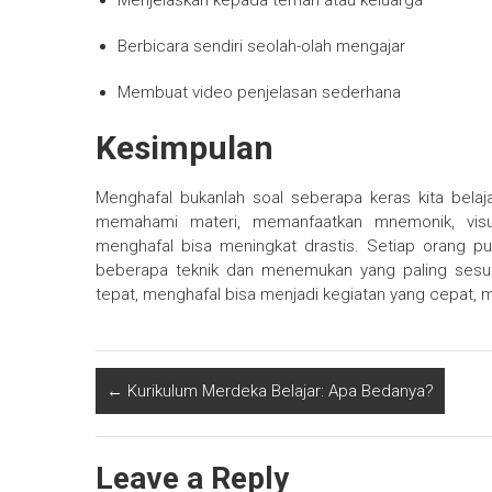
Menjelaskan kepada teman atau keluarga
Berbicara sendiri seolah-olah mengajar
Membuat video penjelasan sederhana
Kesimpulan
Menghafal bukanlah soal seberapa keras kita belaj
memahami materi, memanfaatkan mnemonik, visua
menghafal bisa meningkat drastis. Setiap orang p
beberapa teknik dan menemukan yang paling sesuai
tepat, menghafal bisa menjadi kegiatan yang cepat,
←
Kurikulum Merdeka Belajar: Apa Bedanya?
Leave a Reply