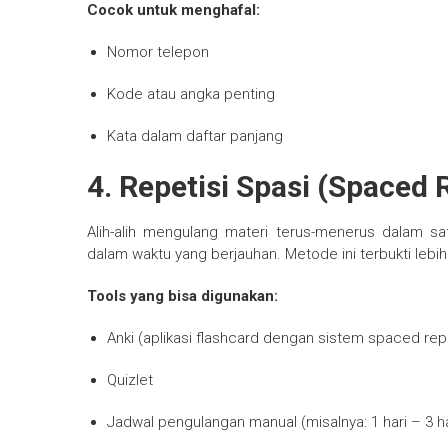
Cocok untuk menghafal:
Nomor telepon
Kode atau angka penting
Kata dalam daftar panjang
4. Repetisi Spasi (Spaced 
Alih-alih mengulang materi terus-menerus dalam s
dalam waktu yang berjauhan. Metode ini terbukti leb
Tools yang bisa digunakan:
Anki (aplikasi flashcard dengan sistem spaced repe
Quizlet
Jadwal pengulangan manual (misalnya: 1 hari – 3 har