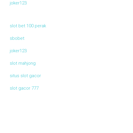
joker123
slot bet 100 perak
sbobet
joker123
slot mahjong
situs slot gacor
slot gacor 777