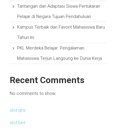
Tantangan dan Adaptasi Siswa Pertukaran
Pelajar di Negara Tujuan Pendahuluan
Kampus Terbaik dan Favorit Mahasiswa Baru
Tahun Ini
PKL Merdeka Belajar: Pengalaman
Mahasiswa Terjun Langsung ke Dunia Kerja
Recent Comments
No comments to show.
slot qris
slot bet