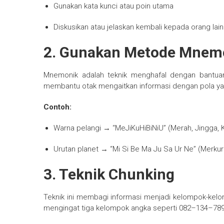
Gunakan kata kunci atau poin utama
Diskusikan atau jelaskan kembali kepada orang lain
2. Gunakan Metode Mnem
Mnemonik adalah teknik menghafal dengan bantuan a
membantu otak mengaitkan informasi dengan pola ya
Contoh:
Warna pelangi → “MeJiKuHiBiNiU” (Merah, Jingga, Kun
Urutan planet → “Mi Si Be Ma Ju Sa Ur Ne” (Merkuri
3. Teknik Chunking
Teknik ini membagi informasi menjadi kelompok-kelom
mengingat tiga kelompok angka seperti 082–134–789