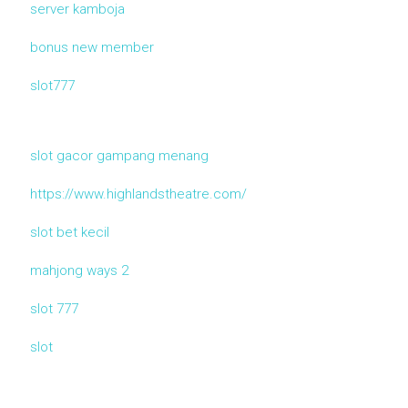
server kamboja
bonus new member
slot777
slot gacor gampang menang
https://www.highlandstheatre.com/
slot bet kecil
mahjong ways 2
slot 777
slot