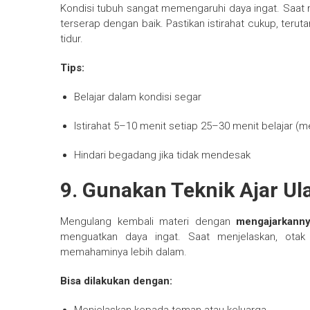
Kondisi tubuh sangat memengaruhi daya ingat. Saat m
terserap dengan baik. Pastikan istirahat cukup, teru
tidur.
Tips:
Belajar dalam kondisi segar
Istirahat 5–10 menit setiap 25–30 menit belajar 
Hindari begadang jika tidak mendesak
9. Gunakan Teknik Ajar U
Mengulang kembali materi dengan
mengajarkanny
menguatkan daya ingat. Saat menjelaskan, otak 
memahaminya lebih dalam.
Bisa dilakukan dengan: