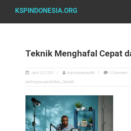
Skip
to
KSPINDONESIA.ORG
content
Teknik Menghafal Cepat 
April 20, 2025
kspindonesiaor88
0 Comment
,
pentingnya pendidikan
Sekolah