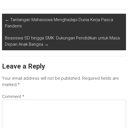
←
Tantangan Mahasiswa Menghadapi Dunia Kerja Pasca
Pandemi
Beasiswa SD hingga SMK: Dukungan Pendidikan untuk Masa
Depan Anak Bangsa
→
Leave a Reply
Your email address will not be published.
Required fields are
marked
*
Comment
*