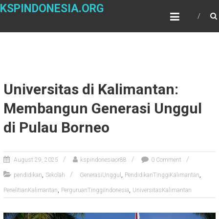
Skip
KSPINDONESIA.ORG
to
content
Universitas di Kalimantan:
Membangun Generasi Unggul
di Pulau Borneo
August 29, 2025
kspindonesiaor88
0 Comment
,
,
,
pendidikan
Sekolah
GenerasiUnggul
PendidikanTinggiKalimantan
,
,
PenelitianKalimantan
PerguruanTinggiIndonesia
UniversitasKalimantan