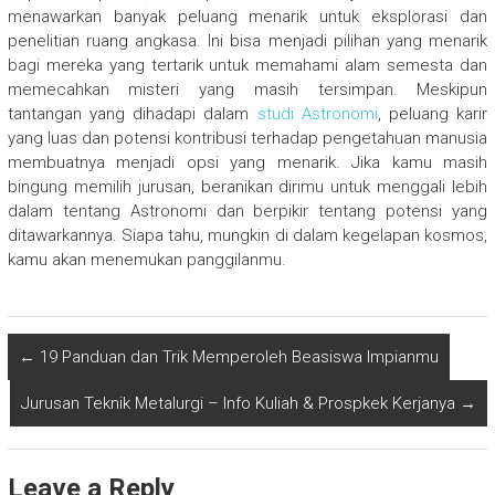
menawarkan banyak peluang menarik untuk eksplorasi dan
penelitian ruang angkasa. Ini bisa menjadi pilihan yang menarik
bagi mereka yang tertarik untuk memahami alam semesta dan
memecahkan misteri yang masih tersimpan. Meskipun
tantangan yang dihadapi dalam
studi Astronomi
, peluang karir
yang luas dan potensi kontribusi terhadap pengetahuan manusia
membuatnya menjadi opsi yang menarik. Jika kamu masih
bingung memilih jurusan, beranikan dirimu untuk menggali lebih
dalam tentang Astronomi dan berpikir tentang potensi yang
ditawarkannya. Siapa tahu, mungkin di dalam kegelapan kosmos,
kamu akan menemukan panggilanmu.
←
19 Panduan dan Trik Memperoleh Beasiswa Impianmu
Jurusan Teknik Metalurgi – Info Kuliah & Prospkek Kerjanya
→
Leave a Reply