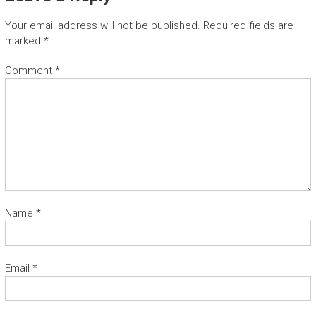
Your email address will not be published.
Required fields are
marked
*
Comment
*
Name
*
Email
*