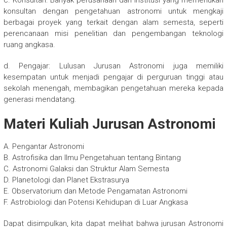
konsultan dengan pengetahuan astronomi untuk mengkaji
berbagai proyek yang terkait dengan alam semesta, seperti
perencanaan misi penelitian dan pengembangan teknologi
ruang angkasa.
d. Pengajar: Lulusan Jurusan Astronomi juga memiliki
kesempatan untuk menjadi pengajar di perguruan tinggi atau
sekolah menengah, membagikan pengetahuan mereka kepada
generasi mendatang.
Materi Kuliah Jurusan Astronomi
A. Pengantar Astronomi
B. Astrofisika dan Ilmu Pengetahuan tentang Bintang
C. Astronomi Galaksi dan Struktur Alam Semesta
D. Planetologi dan Planet Ekstrasurya
E. Observatorium dan Metode Pengamatan Astronomi
F. Astrobiologi dan Potensi Kehidupan di Luar Angkasa
Dapat disimpulkan, kita dapat melihat bahwa jurusan Astronomi