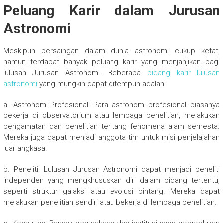
Peluang Karir dalam Jurusan
Astronomi
Meskipun persaingan dalam dunia astronomi cukup ketat,
namun terdapat banyak peluang karir yang menjanjikan bagi
lulusan Jurusan Astronomi. Beberapa
bidang karir lulusan
astronomi
yang mungkin dapat ditempuh adalah:
a. Astronom Profesional: Para astronom profesional biasanya
bekerja di observatorium atau lembaga penelitian, melakukan
pengamatan dan penelitian tentang fenomena alam semesta.
Mereka juga dapat menjadi anggota tim untuk misi penjelajahan
luar angkasa.
b. Peneliti: Lulusan Jurusan Astronomi dapat menjadi peneliti
independen yang mengkhususkan diri dalam bidang tertentu,
seperti struktur galaksi atau evolusi bintang. Mereka dapat
melakukan penelitian sendiri atau bekerja di lembaga penelitian.
c. Konsultan: Banyak perusahaan dan institusi yang memerlukan