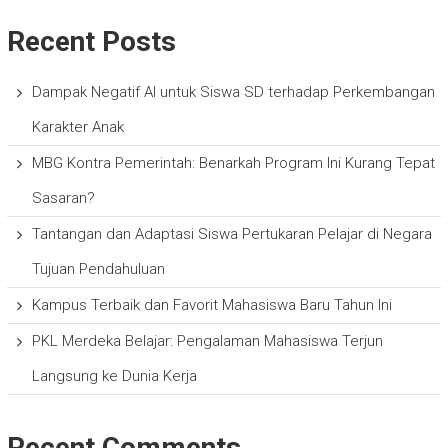
Recent Posts
Dampak Negatif AI untuk Siswa SD terhadap Perkembangan
Karakter Anak
MBG Kontra Pemerintah: Benarkah Program Ini Kurang Tepat
Sasaran?
Tantangan dan Adaptasi Siswa Pertukaran Pelajar di Negara
Tujuan Pendahuluan
Kampus Terbaik dan Favorit Mahasiswa Baru Tahun Ini
PKL Merdeka Belajar: Pengalaman Mahasiswa Terjun
Langsung ke Dunia Kerja
Recent Comments