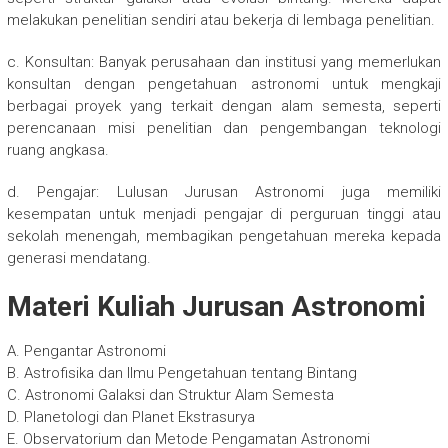
melakukan penelitian sendiri atau bekerja di lembaga penelitian.
c. Konsultan: Banyak perusahaan dan institusi yang memerlukan
konsultan dengan pengetahuan astronomi untuk mengkaji
berbagai proyek yang terkait dengan alam semesta, seperti
perencanaan misi penelitian dan pengembangan teknologi
ruang angkasa.
d. Pengajar: Lulusan Jurusan Astronomi juga memiliki
kesempatan untuk menjadi pengajar di perguruan tinggi atau
sekolah menengah, membagikan pengetahuan mereka kepada
generasi mendatang.
Materi Kuliah Jurusan Astronomi
A. Pengantar Astronomi
B. Astrofisika dan Ilmu Pengetahuan tentang Bintang
C. Astronomi Galaksi dan Struktur Alam Semesta
D. Planetologi dan Planet Ekstrasurya
E. Observatorium dan Metode Pengamatan Astronomi