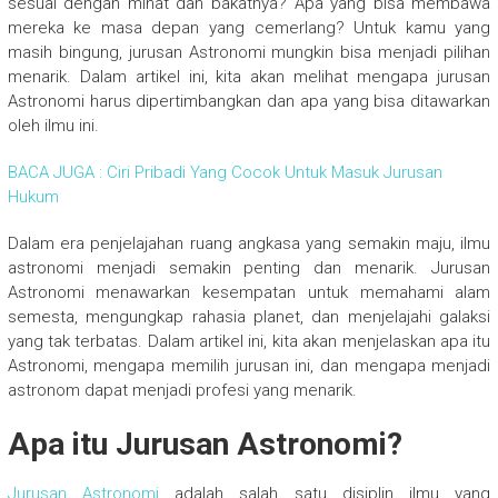
sesuai dengan minat dan bakatnya? Apa yang bisa membawa
mereka ke masa depan yang cemerlang? Untuk kamu yang
masih bingung, jurusan Astronomi mungkin bisa menjadi pilihan
menarik. Dalam artikel ini, kita akan melihat mengapa jurusan
Astronomi harus dipertimbangkan dan apa yang bisa ditawarkan
oleh ilmu ini.
BACA JUGA : Ciri Pribadi Yang Cocok Untuk Masuk Jurusan
Hukum
Dalam era penjelajahan ruang angkasa yang semakin maju, ilmu
astronomi menjadi semakin penting dan menarik. Jurusan
Astronomi menawarkan kesempatan untuk memahami alam
semesta, mengungkap rahasia planet, dan menjelajahi galaksi
yang tak terbatas. Dalam artikel ini, kita akan menjelaskan apa itu
Astronomi, mengapa memilih jurusan ini, dan mengapa menjadi
astronom dapat menjadi profesi yang menarik.
Apa itu Jurusan Astronomi?
Jurusan Astronomi
adalah salah satu disiplin ilmu yang