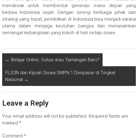
mendesak untuk membentuk generasi masa depan yang
berjiwa Indonesia sejati. Dengan sinergi berbagai pihak dan
strategi yang tepat, pendidikan di Indonesia bisa menjadi sarana
utama dalam menjaga keutuhan bangsa dan menanamkan
semangat kebangsaan yang kokoh di hati setiap siswa.
←
Belajar Online: Solusi atau Tantangan Baru?
FLS2N dan Kiprah Siswa SMPN 1 Denpasar di Tingkat
Nasional
→
Leave a Reply
Your email address will not be published.
Required fields are
marked
*
Comment
*