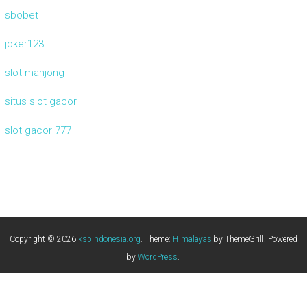
sbobet
joker123
slot mahjong
situs slot gacor
slot gacor 777
Copyright © 2026
kspindonesia.org
. Theme:
Himalayas
by ThemeGrill. Powered
by
WordPress
.