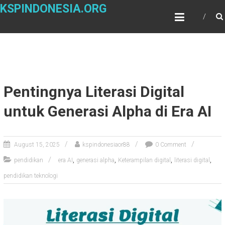
Skip
KSPINDONESIA.ORG
to
content
Pentingnya Literasi Digital
untuk Generasi Alpha di Era AI
August 15, 2025
kspindonesiaor88
0 Comment
,
,
,
,
pendidikan
era AI
generasi alpha
Keterampilan digital
literasi digital
pendidikan teknologi