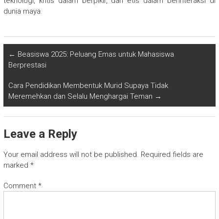
teknologi, kritis dalam berpikir, dan etis dalam berinteraksi di
dunia maya.
←
Beasiswa 2025: Peluang Emas untuk Mahasiswa
Berprestasi
Cara Pendidikan Membentuk Murid Supaya Tidak
Meremehkan dan Selalu Menghargai Teman
→
Leave a Reply
Your email address will not be published.
Required fields are
marked
*
Comment
*