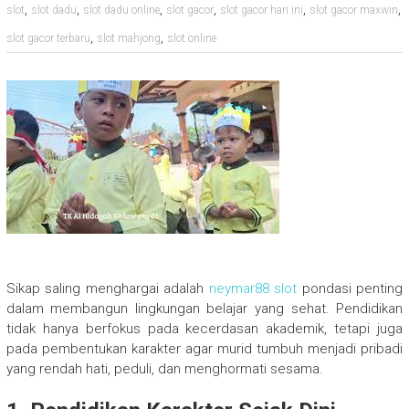
,
,
,
,
,
,
slot
slot dadu
slot dadu online
slot gacor
slot gacor hari ini
slot gacor maxwin
,
,
slot gacor terbaru
slot mahjong
slot online
Sikap saling menghargai adalah
neymar88 slot
pondasi penting
dalam membangun lingkungan belajar yang sehat. Pendidikan
tidak hanya berfokus pada kecerdasan akademik, tetapi juga
pada pembentukan karakter agar murid tumbuh menjadi pribadi
yang rendah hati, peduli, dan menghormati sesama.