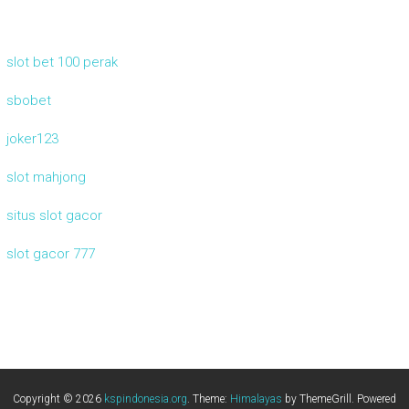
slot bet 100 perak
sbobet
joker123
slot mahjong
situs slot gacor
slot gacor 777
Copyright © 2026
kspindonesia.org
. Theme:
Himalayas
by ThemeGrill. Powered