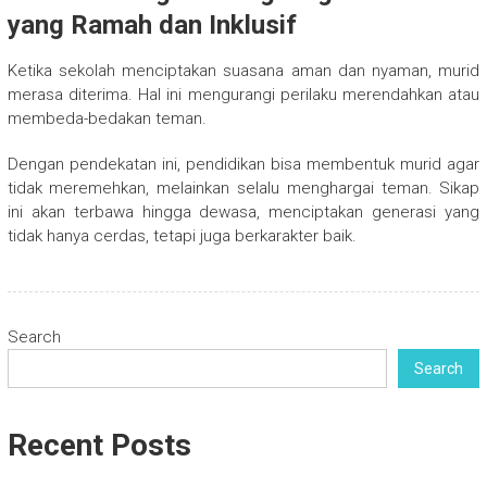
yang Ramah dan Inklusif
Ketika sekolah menciptakan suasana aman dan nyaman, murid
merasa diterima. Hal ini mengurangi perilaku merendahkan atau
membeda-bedakan teman.
Dengan pendekatan ini, pendidikan bisa membentuk murid agar
tidak meremehkan, melainkan selalu menghargai teman. Sikap
ini akan terbawa hingga dewasa, menciptakan generasi yang
tidak hanya cerdas, tetapi juga berkarakter baik.
Search
Search
Recent Posts