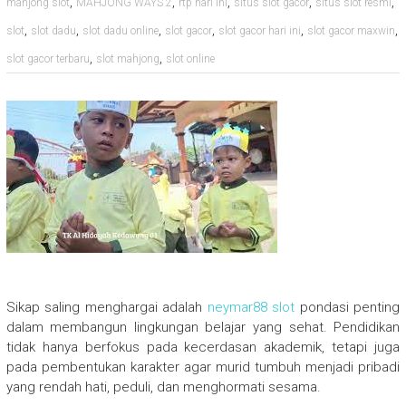
,
,
,
,
,
mahjong slot
MAHJONG WAYS 2
rtp hari ini
situs slot gacor
situs slot resmi
,
,
,
,
,
,
slot
slot dadu
slot dadu online
slot gacor
slot gacor hari ini
slot gacor maxwin
,
,
slot gacor terbaru
slot mahjong
slot online
Sikap saling menghargai adalah
neymar88 slot
pondasi penting
dalam membangun lingkungan belajar yang sehat. Pendidikan
tidak hanya berfokus pada kecerdasan akademik, tetapi juga
pada pembentukan karakter agar murid tumbuh menjadi pribadi
yang rendah hati, peduli, dan menghormati sesama.