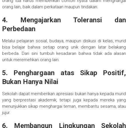
orang tua harus memberikan contoh nyata dalam menghargai
orang lain, baik dalam perkataan maupun tindakan.
4.
Mengajarkan Toleransi dan
Perbedaan
Melalui pelajaran sosial, budaya, maupun diskusi di kelas, murid
bisa belajar bahwa setiap orang unik dengan latar belakang
berbeda. Dari sini tumbuh kesadaran bahwa tidak ada alasan
untuk meremehkan orang lain.
5.
Penghargaan atas Sikap Positif,
Bukan Hanya Nilai
Sekolah dapat memberikan apresiasi bukan hanya kepada murid
yang berprestasi akademik, tetapi juga kepada mereka yang
menunjukkan sikap menghargai teman, membantu sesama, atau
jujur.
6.
Membangun Lingkungan Sekolah