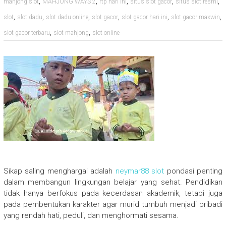
,
,
,
,
,
mahjong slot
MAHJONG WAYS 2
rtp hari ini
situs slot gacor
situs slot resmi
,
,
,
,
,
,
slot
slot dadu
slot dadu online
slot gacor
slot gacor hari ini
slot gacor maxwin
,
,
slot gacor terbaru
slot mahjong
slot online
Sikap saling menghargai adalah
neymar88 slot
pondasi penting
dalam membangun lingkungan belajar yang sehat. Pendidikan
tidak hanya berfokus pada kecerdasan akademik, tetapi juga
pada pembentukan karakter agar murid tumbuh menjadi pribadi
yang rendah hati, peduli, dan menghormati sesama.