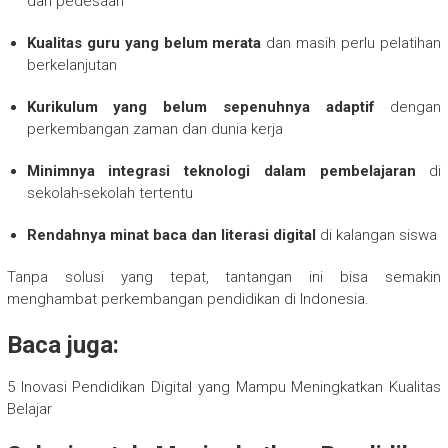
dan pedesaan
Kualitas guru yang belum merata
dan masih perlu pelatihan
berkelanjutan
Kurikulum yang belum sepenuhnya adaptif
dengan
perkembangan zaman dan dunia kerja
Minimnya integrasi teknologi dalam pembelajaran
di
sekolah-sekolah tertentu
Rendahnya minat baca dan literasi digital
di kalangan siswa
Tanpa solusi yang tepat, tantangan ini bisa semakin
menghambat perkembangan pendidikan di Indonesia.
Baca juga:
5 Inovasi Pendidikan Digital yang Mampu Meningkatkan Kualitas
Belajar