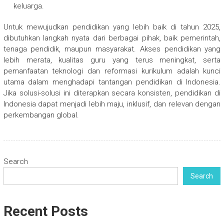
keluarga.
Untuk mewujudkan pendidikan yang lebih baik di tahun 2025,
dibutuhkan langkah nyata dari berbagai pihak, baik pemerintah,
tenaga pendidik, maupun masyarakat. Akses pendidikan yang
lebih merata, kualitas guru yang terus meningkat, serta
pemanfaatan teknologi dan reformasi kurikulum adalah kunci
utama dalam menghadapi tantangan pendidikan di Indonesia.
Jika solusi-solusi ini diterapkan secara konsisten, pendidikan di
Indonesia dapat menjadi lebih maju, inklusif, dan relevan dengan
perkembangan global.
Search
Search
Recent Posts