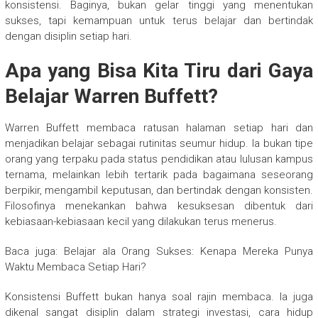
konsistensi. Baginya, bukan gelar tinggi yang menentukan
sukses, tapi kemampuan untuk terus belajar dan bertindak
dengan disiplin setiap hari.
Apa yang Bisa Kita Tiru dari Gaya
Belajar Warren Buffett?
Warren Buffett membaca ratusan halaman setiap hari dan
menjadikan belajar sebagai rutinitas seumur hidup. Ia bukan tipe
orang yang terpaku pada status pendidikan atau lulusan kampus
ternama, melainkan lebih tertarik pada bagaimana seseorang
berpikir, mengambil keputusan, dan bertindak dengan konsisten.
Filosofinya menekankan bahwa kesuksesan dibentuk dari
kebiasaan-kebiasaan kecil yang dilakukan terus menerus.
Baca juga: Belajar ala Orang Sukses: Kenapa Mereka Punya
Waktu Membaca Setiap Hari?
Konsistensi Buffett bukan hanya soal rajin membaca. Ia juga
dikenal sangat disiplin dalam strategi investasi, cara hidup