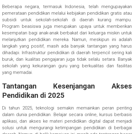
Beberapa negara, termasuk Indonesia, telah mengupayakan
pemerataan pendidikan melalui kebijakan pendidikan gratis atau
subsidi untuk sekolah-sekolah di daerah kurang mampu.
Program beasiswa juga merupakan upaya untuk memberikan
kesempatan bagi anak-anak berbakat dari keluarga miskin untuk
melanjutkan pendidikan mereka. Namun, meskipun ini adalah
langkah yang positif, masih ada banyak tantangan yang harus
dihadapi. Infrastruktur pendidikan di daerah terpencil sering kali
buruk, dan kualitas pengajaran juga tidak selalu setara. Banyak
sekolah yang kekurangan guru yang berkualitas dan fasilitas
yang memadai.
Tantangan Kesenjangan Akses
Pendidikan di 2025
Di tahun 2025, teknologi semakin memainkan peran penting
dalam dunia pendidikan. Belajar secara online, kursus berbasis
aplikasi, dan akses ke materi pendidikan digital dapat menjadi
solusi untuk mengurangi ketimpangan pendidikan di berbagai