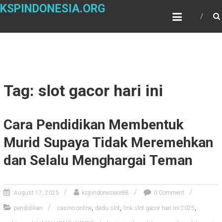
Skip
KSPINDONESIA.ORG
to
content
Tag: slot gacor hari ini
Cara Pendidikan Membentuk
Murid Supaya Tidak Meremehkan
dan Selalu Menghargai Teman
August 17, 2025
kspindonesiaor88
0 Comment
,
,
,
pendidikan
casino online
dadu slot
link slot gacor hari ini 2025