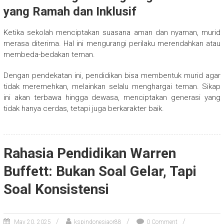
yang Ramah dan Inklusif
Ketika sekolah menciptakan suasana aman dan nyaman, murid
merasa diterima. Hal ini mengurangi perilaku merendahkan atau
membeda-bedakan teman.
Dengan pendekatan ini, pendidikan bisa membentuk murid agar
tidak meremehkan, melainkan selalu menghargai teman. Sikap
ini akan terbawa hingga dewasa, menciptakan generasi yang
tidak hanya cerdas, tetapi juga berkarakter baik.
Rahasia Pendidikan Warren
Buffett: Bukan Soal Gelar, Tapi
Soal Konsistensi
May 20, 2025
kspindonesiaor88
0 Comment