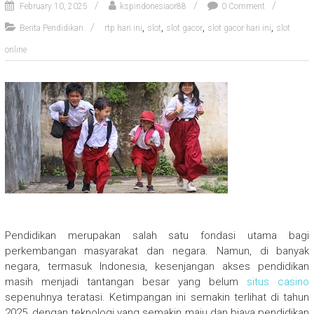
February 10, 2025
kspindonesiaor88
0 Comment
,
,
,
,
Berita Pendidikan
rtp hari ini
slot
slot gacor
slot gacor hari ini
slot
online
Pendidikan merupakan salah satu fondasi utama bagi
perkembangan masyarakat dan negara. Namun, di banyak
negara, termasuk Indonesia, kesenjangan akses pendidikan
masih menjadi tantangan besar yang belum
situs casino
sepenuhnya teratasi. Ketimpangan ini semakin terlihat di tahun
2025, dengan teknologi yang semakin maju dan biaya pendidikan