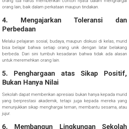
orang tua harus memberikan contoh nyata dalam menghargai
orang lain, baik dalam perkataan maupun tindakan.
4.
Mengajarkan Toleransi dan
Perbedaan
Melalui pelajaran sosial, budaya, maupun diskusi di kelas, murid
bisa belajar bahwa setiap orang unik dengan latar belakang
berbeda. Dari sini tumbuh kesadaran bahwa tidak ada alasan
untuk meremehkan orang lain.
5.
Penghargaan atas Sikap Positif,
Bukan Hanya Nilai
Sekolah dapat memberikan apresiasi bukan hanya kepada murid
yang berprestasi akademik, tetapi juga kepada mereka yang
menunjukkan sikap menghargai teman, membantu sesama, atau
jujur.
6.
Membangun Lingkungan Sekolah