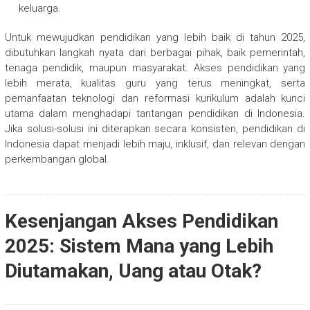
keluarga.
Untuk mewujudkan pendidikan yang lebih baik di tahun 2025,
dibutuhkan langkah nyata dari berbagai pihak, baik pemerintah,
tenaga pendidik, maupun masyarakat. Akses pendidikan yang
lebih merata, kualitas guru yang terus meningkat, serta
pemanfaatan teknologi dan reformasi kurikulum adalah kunci
utama dalam menghadapi tantangan pendidikan di Indonesia.
Jika solusi-solusi ini diterapkan secara konsisten, pendidikan di
Indonesia dapat menjadi lebih maju, inklusif, dan relevan dengan
perkembangan global.
Kesenjangan Akses Pendidikan
2025: Sistem Mana yang Lebih
Diutamakan, Uang atau Otak?