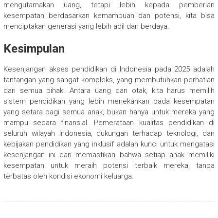
mengutamakan uang, tetapi lebih kepada pemberian
kesempatan berdasarkan kemampuan dan potensi, kita bisa
menciptakan generasi yang lebih adil dan berdaya.
Kesimpulan
Kesenjangan akses pendidikan di Indonesia pada 2025 adalah
tantangan yang sangat kompleks, yang membutuhkan perhatian
dari semua pihak. Antara uang dan otak, kita harus memilih
sistem pendidikan yang lebih menekankan pada kesempatan
yang setara bagi semua anak, bukan hanya untuk mereka yang
mampu secara finansial. Pemerataan kualitas pendidikan di
seluruh wilayah Indonesia, dukungan terhadap teknologi, dan
kebijakan pendidikan yang inklusif adalah kunci untuk mengatasi
kesenjangan ini dan memastikan bahwa setiap anak memiliki
kesempatan untuk meraih potensi terbaik mereka, tanpa
terbatas oleh kondisi ekonomi keluarga.