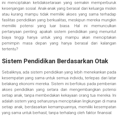
ini menciptakan ketidaksetaraan yang semakin memperburuk
kesenjangan sosial. Anak-anak yang berasal dari keluarga miskin
atau kurang mampu tidak memiliki akses yang sama terhadap
fasilitas pendidikan yang berkualitas, meskipun mereka mungkin
memiliki potensi yang luar biasa. Hal ini memunculkan
pertanyaan penting: apakah sistem pendidikan yang menuntut
biaya tinggi hanya untuk yang mampu akan menciptakan
pemimpin masa depan yang hanya berasal dari kalangan
tertentu?
Sistem Pendidikan Berdasarkan Otak
Sebaliknya, ada sistem pendidikan yang lebih menekankan pada
kesempatan yang sama untuk semua individu, terlepas dari latar
belakang ekonomi mereka. Sistem ini berfokus pada pemberian
akses pendidikan yang setara dan mengembangkan potensi
setiap anak, tanpa membedakan kekayaan orang tua mereka. Ini
adalah sistem yang seharusnya menciptakan lingkungan di mana
setiap anak, berdasarkan kemampuannya, memiliki kesempatan
yang sama untuk berhasil, tanpa terhalang oleh faktor finansial.