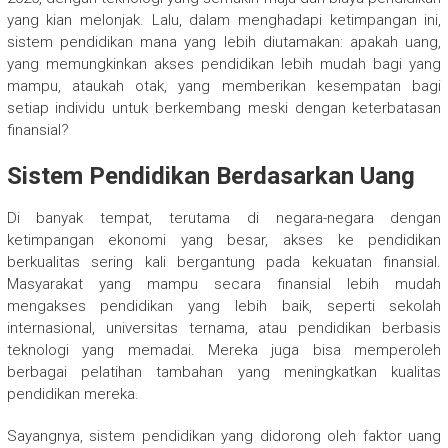
yang kian melonjak. Lalu, dalam menghadapi ketimpangan ini,
sistem pendidikan mana yang lebih diutamakan: apakah uang,
yang memungkinkan akses pendidikan lebih mudah bagi yang
mampu, ataukah otak, yang memberikan kesempatan bagi
setiap individu untuk berkembang meski dengan keterbatasan
finansial?
Sistem Pendidikan Berdasarkan Uang
Di banyak tempat, terutama di negara-negara dengan
ketimpangan ekonomi yang besar, akses ke pendidikan
berkualitas sering kali bergantung pada kekuatan finansial.
Masyarakat yang mampu secara finansial lebih mudah
mengakses pendidikan yang lebih baik, seperti sekolah
internasional, universitas ternama, atau pendidikan berbasis
teknologi yang memadai. Mereka juga bisa memperoleh
berbagai pelatihan tambahan yang meningkatkan kualitas
pendidikan mereka.
Sayangnya, sistem pendidikan yang didorong oleh faktor uang